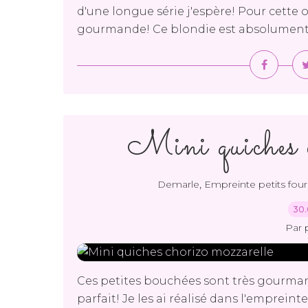
d'une longue série j'espère! Pour cette 
gourmande! Ce blondie est absolument fab
Mini quiches 
,
Demarle
Empreinte petits four
30.
Par 
Ces petites bouchées sont très gourmand
parfait! Je les ai réalisé dans l'emprein