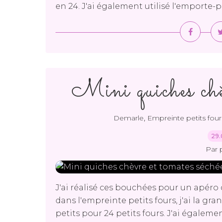
en 24. J'ai également utilisé l'emporte-p
Mini quiches chèv
,
Demarle
Empreinte petits four
29.
Par 
J'ai réalisé ces bouchées pour un apéro 
dans l'empreinte petits fours, j'ai la g
petits pour 24 petits fours. J'ai égaleme