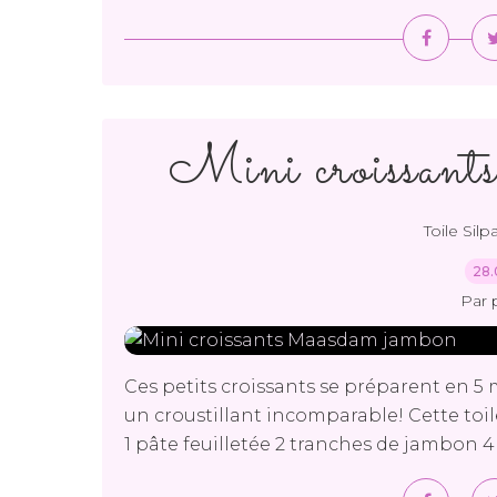
Mini croissan
Toile Silp
28.
Par 
Ces petits croissants se préparent en 5 m
un croustillant incomparable! Cette toile 
1 pâte feuilletée 2 tranches de jambon 