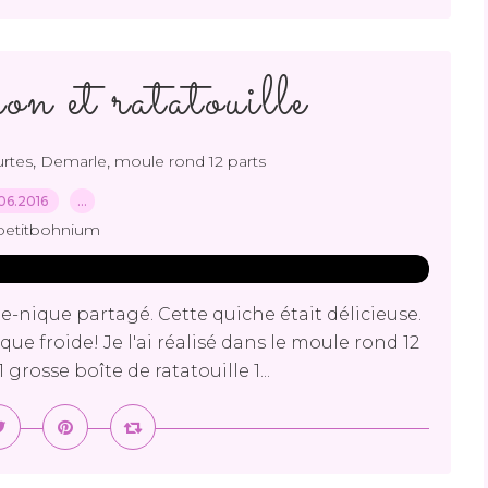
on et ratatouille
,
,
urtes
Demarle
moule rond 12 parts
06.2016
…
petitbohnium
e-nique partagé. Cette quiche était délicieuse.
que froide! Je l'ai réalisé dans le moule rond 12
grosse boîte de ratatouille 1...