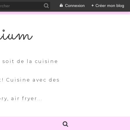
Connexion
+
Créer mon blog
nium
soit de la cuisine
t! Cuisine avec des
, air fryer...