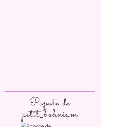
Popote de
petit_bohnium