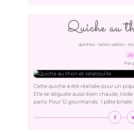
Quiche au th
quiches - tartes salées - to
26.
Par 
Cette quiche a été réalisée pour un piqu
Elle se déguste aussi bien chaude, tiède 
parts. Pour 12 gourmands : 1 pâte brisée 1 