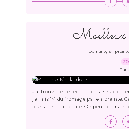
Moelleux 
,
Demarle
Empreinte
27.
Par 
J'ai trouvé cette recette ici! la seule dif
j'ai mis 1/4 du fromage par empreinte. Ces
d'un apéro dînatoire. On peut les manger 