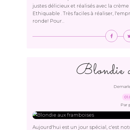
justes délicieux et réalisés avec la crè
Ethiquable . Très faciles à réaliser, l'e
ronde! Pour...
Blondie a
Demarl
01.
Par 
Aujourd'hui est un jour spécial, c'est not