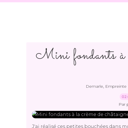
Mini fondants à l
,
Demarle
Empreinte 
02.
Par 
J'ai réalisé ces petites bouchées dans 