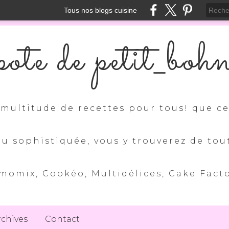
Tous nos blogs cuisine
ote de petit_boh
multitude de recettes pour tous! que ce 
ou sophistiquée, vous y trouverez de tou
momix, Cookéo, Multidélices, Cake Factory
rchives
Contact