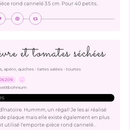
ièce rond cannelé 3.5 cm. Pour 40 petits...
re et tomates séchées
,
,
s
apéro
quiches - tartes salées - tourtes
06.2016
…
petitbohnium
dînatoire. Hummm, un régal! Je les ai réalisé
rande plaque mais elle existe également en plus
nt utilisé l'emporte-pièce rond cannelé...