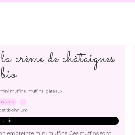
a crème de châtaignes
bio
,
,
mini muffins
muffins
gâteaux
07.2016
…
petitbohnium
mon empreinte mini muffins. Ces muffins sont