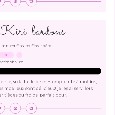
Kiri-lardons
,
,
 mini muffins
muffins
apéro
06.2016
…
petitbohnium
férence, vu la taille de mes empreinte à muffins,
 moelleux sont délicieux! je les ai servi lors
tièdes ou froids! parfait pour...