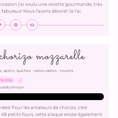
occasion j'ai voulu une recette gourmande, très
uleux! Nous l'avons dévoré! Je l'ai...
chorizo mozzarelle
,
,
s
apéro
quiches - tartes salées - tourtes
06.2016
…
petitbohnium
es! Pour les amateurs de chorizo, c'est
te 48 petits fours, cette plaque existe également