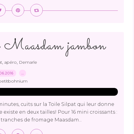
ts Maasdam jambon
,
,
at
apéro
Demarle
06.2016
…
petitbohnium
inutes, cuits sur la Toile Silpat qui leur donne
existe en deux tailles! Pour 16 mini croissants :
4 tranches de fromage Maasdam...