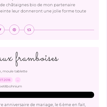
me de châtaignes bio de mon partenaire
mpreinte leur donneront une jolie forme toute
ux framboises
,
e
moule tablette
07.2016
…
petitbohnium
re anniversaire de mariage, le 6 ème en fait,