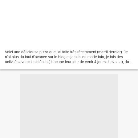
Voici une délicieuse pizza que j'ai faite très récemment (mardi dernier). Je
n'ai plus du tout d'avance sur le blog et je suis en mode tata, je fais des
activités avec mes nièces (chacune leur tour de venir 4 jours chez tata), du
coup je ne cuisine pas...