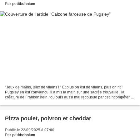
Par
petitbohnium
"Jeux de mains, jeux de vilains ! " Et plus on est de vilains, plus on rit !
Pugsley en est convaincu, il a mis la main sur une sacrée trouvaille : la
créature de Frankenstein, toujours aussi mal recousue par cet incompétent
d'Igor, a perdu la main. Enfin,...
Pizza poulet, poivron et cheddar
Publié le 22/09/2025 à 07:00
Par
petitbohnium