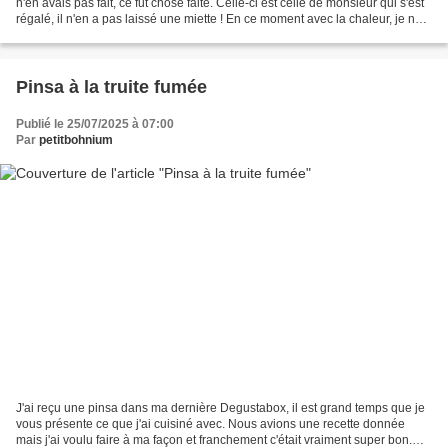
n'en avais pas fait, ce fut chose faite. Celle-ci est celle de monsieur qui s'est
régalé, il n'en a pas laissé une miette ! En ce moment avec la chaleur, je ne
passe pas beaucoup...
Pinsa à la truite fumée
Publié le 25/07/2025 à 07:00
Par
petitbohnium
J'ai reçu une pinsa dans ma dernière Degustabox, il est grand temps que je
vous présente ce que j'ai cuisiné avec. Nous avions une recette donnée
mais j'ai voulu faire à ma façon et franchement c'était vraiment super bon.