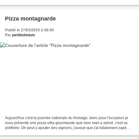
J'en reprendrai des pinsas pour...
Pizza montagnarde
Publié le 27/03/2025 à 08:00
Par
petitbohnium
Aujourd'hui c'est la journée nationale du fromage, donc pour l'occasion je
vous présente une pizza ultra gourmande que mon mari a adoré, c'est sa
préférée. On peut y ajouter des oignons, j'avoue que j'ai totalement zapé.
Mon mari m'a dit qu'elle était...