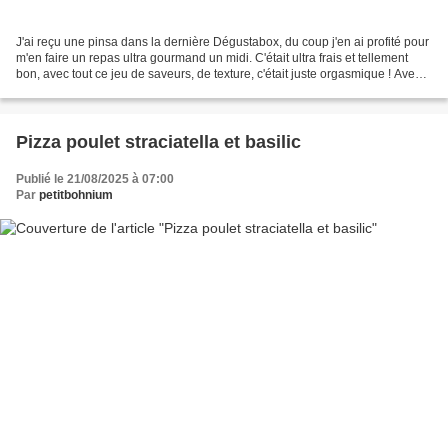
J'ai reçu une pinsa dans la dernière Dégustabox, du coup j'en ai profité pour
m'en faire un repas ultra gourmand un midi. C'était ultra frais et tellement
bon, avec tout ce jeu de saveurs, de texture, c'était juste orgasmique ! Avec
cette recette je participe...
Pizza poulet straciatella et basilic
Publié le 21/08/2025 à 07:00
Par
petitbohnium