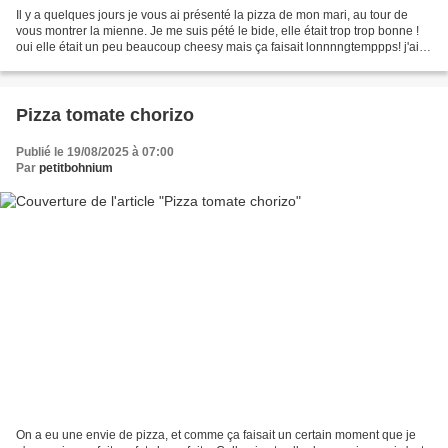
Il y a quelques jours je vous ai présenté la pizza de mon mari, au tour de
vous montrer la mienne. Je me suis pété le bide, elle était trop trop bonne !
oui elle était un peu beaucoup cheesy mais ça faisait lonnnngtemppps! j'ai
eu envie de me faire plaisir...
Pizza tomate chorizo
Publié le 19/08/2025 à 07:00
Par
petitbohnium
On a eu une envie de pizza, et comme ça faisait un certain moment que je