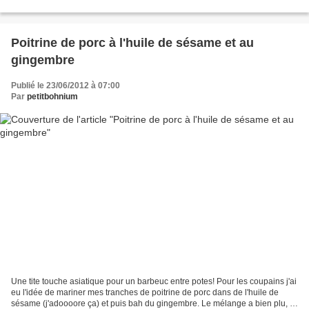
légèrement les deux pots...
Poitrine de porc à l'huile de sésame et au
gingembre
Publié le 23/06/2012 à 07:00
Par
petitbohnium
Une tite touche asiatique pour un barbeuc entre potes! Pour les coupains j'ai
eu l'idée de mariner mes tranches de poitrine de porc dans de l'huile de
sésame (j'adoooore ça) et puis bah du gingembre. Le mélange a bien plu, et