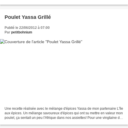
puis ça change un peu. Pour...
Poulet Yassa Grillé
Publié le 22/06/2012 à 07:00
Par
petitbohnium
Une recette réalisée avec le mélange d'épices Yassa de mon partenaire L'île
aux épices. Un mélange savoureux d'épices qui ont su mettre en valeur mon
poulet, ça sentait un peu l'Afrique dans nos assiettes! Pour une vingtaine de
cuisses: Huile de colza...