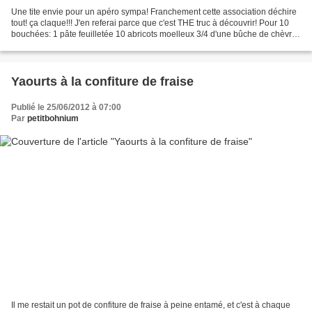
Une tite envie pour un apéro sympa! Franchement cette association déchire
tout! ça claque!!! J'en referai parce que c'est THE truc à découvrir! Pour 10
bouchées: 1 pâte feuilletée 10 abricots moelleux 3/4 d'une bûche de chèvre
Préchauffer le four à 180°C....
Yaourts à la confiture de fraise
Publié le 25/06/2012 à 07:00
Par
petitbohnium
Il me restait un pot de confiture de fraise à peine entamé, et c'est à chaque