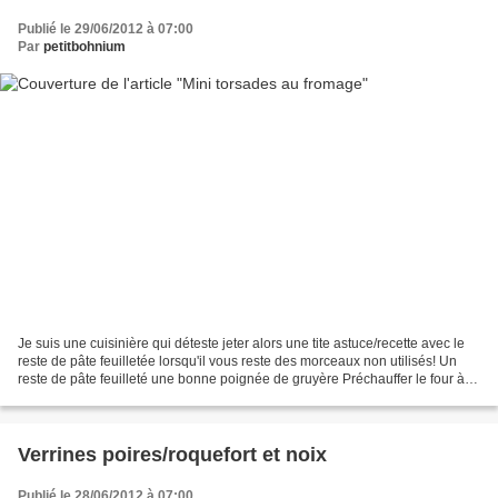
Publié le 29/06/2012 à 07:00
Par
petitbohnium
Je suis une cuisinière qui déteste jeter alors une tite astuce/recette avec le
reste de pâte feuilletée lorsqu'il vous reste des morceaux non utilisés! Un
reste de pâte feuilleté une bonne poignée de gruyère Préchauffer le four à
180°C. Pétrir ensemble...
Verrines poires/roquefort et noix
Publié le 28/06/2012 à 07:00