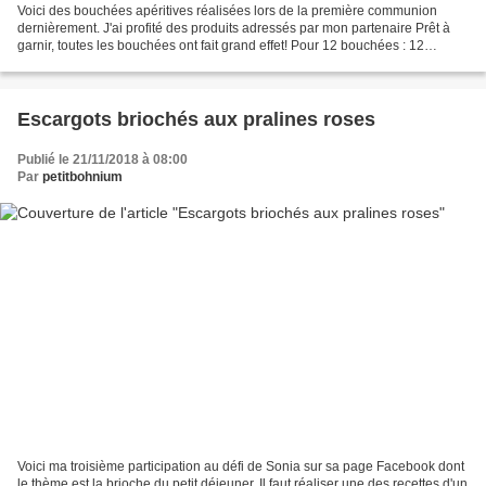
Voici des bouchées apéritives réalisées lors de la première communion
dernièrement. J'ai profité des produits adressés par mon partenaire Prêt à
garnir, toutes les bouchées ont fait grand effet! Pour 12 bouchées : 12
amusettes de mon partenaire Prêt à...
Escargots briochés aux pralines roses
Publié le 21/11/2018 à 08:00
Par
petitbohnium
Voici ma troisième participation au défi de Sonia sur sa page Facebook dont
le thème est la brioche du petit déjeuner. Il faut réaliser une des recettes d'un