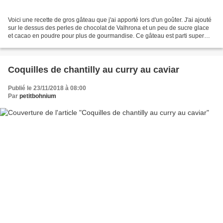
Voici une recette de gros gâteau que j'ai apporté lors d'un goûter. J'ai ajouté
sur le dessus des perles de chocolat de Valhrona et un peu de sucre glace
et cacao en poudre pour plus de gourmandise. Ce gâteau est parti super
vite! les enfants étaient...
Coquilles de chantilly au curry au caviar
Publié le 23/11/2018 à 08:00
Par
petitbohnium