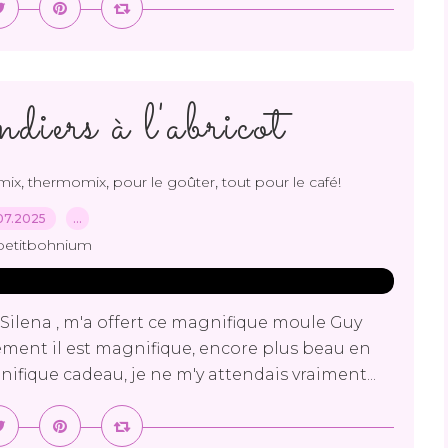
iers à l'abricot
,
,
,
mix
thermomix
pour le goûter
tout pour le café!
07.2025
…
petitbohnium
Silena , m'a offert ce magnifique moule Guy
hement il est magnifique, encore plus beau en
nifique cadeau, je ne m'y attendais vraiment...