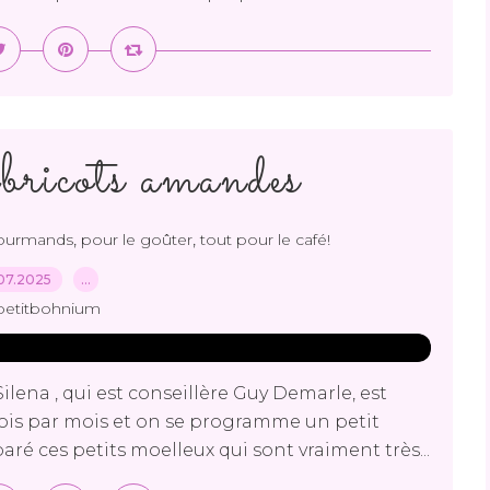
ricots amandes
,
,
gourmands
pour le goûter
tout pour le café!
07.2025
…
petitbohnium
lena , qui est conseillère Guy Demarle, est
fois par mois et on se programme un petit
aré ces petits moelleux qui sont vraiment très...