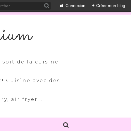
Connexion
+
Créer mon blog
nium
soit de la cuisine
t! Cuisine avec des
, air fryer...