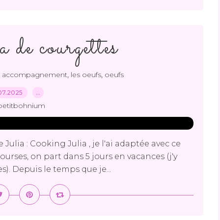
 de courgettes
,
,
,
accompagnement
les oeufs
oeufs
07.2025
…
petitbohnium
 Julia : Cooking Julia , je l'ai adaptée avec ce
courses, on part dans 5 jours en vacances (j'y
es). Depuis le temps que je...