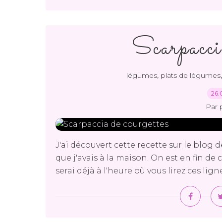
Scarpaccia
,
légumes
plats de légumes
26.
Par 
J'ai découvert cette recette sur le blog de
que j'avais à la maison. On est en fin de 
serai déjà à l'heure où vous lirez ces lign