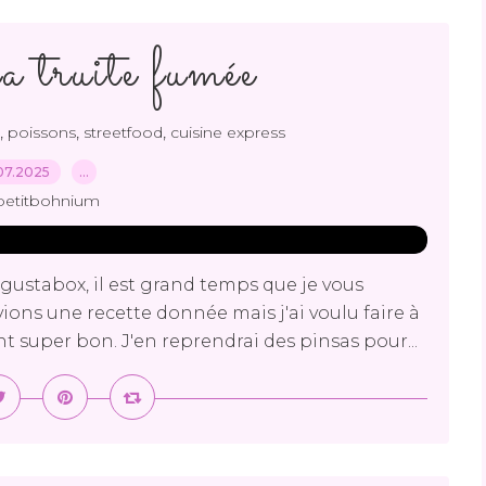
a truite fumée
,
,
,
poissons
streetfood
cuisine express
07.2025
…
petitbohnium
gustabox, il est grand temps que je vous
vions une recette donnée mais j'ai voulu faire à
 super bon. J'en reprendrai des pinsas pour...