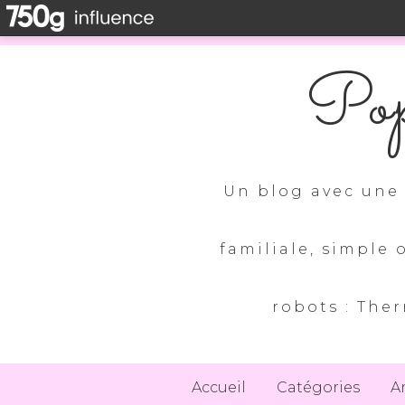
Pop
Un blog avec une 
familiale, simple 
robots : Ther
Accueil
Catégories
A