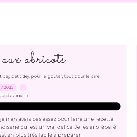
aux abricots
,
,
,
t dej
petit déj
pour le goûter
tout pour le café!
07.2025
…
petitbohnium
je n'en avais pas assez pour faire une recette,
iserie qui est un vrai délice. Je les ai préparé
 en plus très facile à préparer...