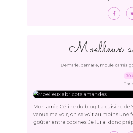
Moelleux ab
,
,
Demarle
demarle
moule carrés 
30.
Par 
Mon amie Céline du blog La cuisine de Si
venue me voir, on se voit au moins une 
goûter entre copines. Je lui ai donc prép