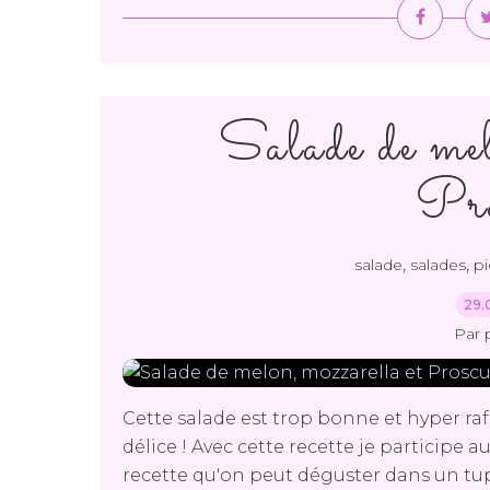
Salade de mel
Pro
,
,
salade
salades
p
29.
Par 
Cette salade est trop bonne et hyper raf
délice ! Avec cette recette je participe au
recette qu'on peut déguster dans un tup