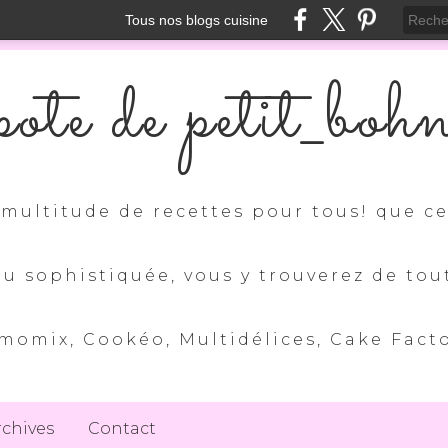
Tous nos blogs cuisine
ote de petit_boh
multitude de recettes pour tous! que ce 
ou sophistiquée, vous y trouverez de tou
momix, Cookéo, Multidélices, Cake Factory
rchives
Contact