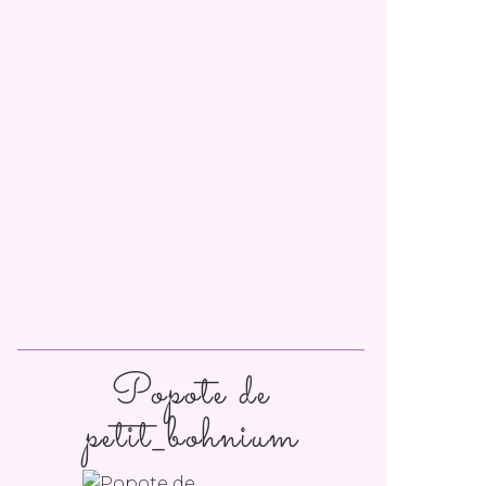
Popote de
petit_bohnium