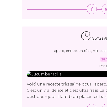
Cucum
,
,
,
apéro
entrée
entrées
minceur
28.
Par 
Voici une recette très saine pour l'apér
C'est un vrai délice et c'est ultra frais. 
c'est pourquoi il faut bien placer les tr