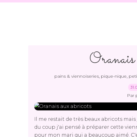
Oranais 
,
,
pains & viennoiseries
pique-nique
peti
31.
Par 
Il me restait de très beaux abricots mais 
du coup j'ai pensé à préparer cette vienno
pour mon mari qui a beaucoup aimé. C'est