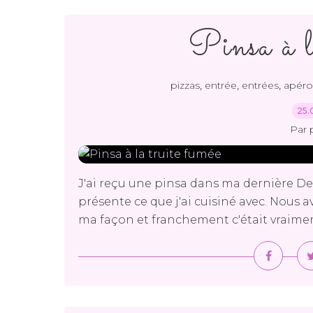
Pinsa à l
,
,
,
pizzas
entrée
entrées
apéro
25.
Par 
J'ai reçu une pinsa dans ma dernière De
présente ce que j'ai cuisiné avec. Nous a
ma façon et franchement c'était vraiment