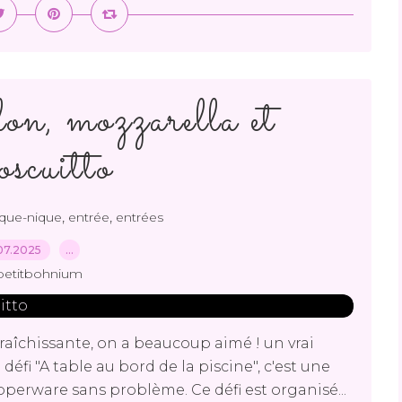
on, mozzarella et
scuitto
,
,
ique-nique
entrée
entrées
07.2025
…
petitbohnium
raîchissante, on a beaucoup aimé ! un vrai
 défi "A table au bord de la piscine", c'est une
perware sans problème. Ce défi est organisé...