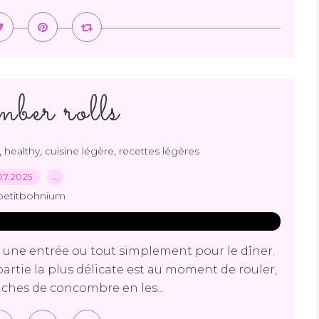
ber rolls
,
,
,
healthy
cuisine légère
recettes légères
07.2025
…
petitbohnium
o, une entrée ou tout simplement pour le dîner.
La partie la plus délicate est au moment de rouler,
anches de concombre en les...