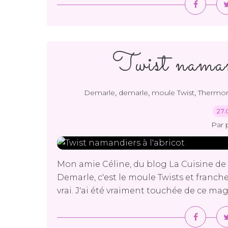
Twist namand
,
,
,
Demarle
demarle
moule Twist
Thermo
27.
Par 
Mon amie Céline, du blog La Cuisine de 
Demarle, c'est le moule Twists et franc
vrai. J'ai été vraiment touchée de ce mag