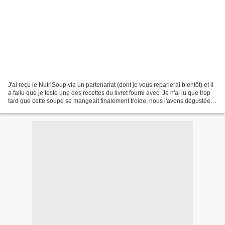
J'ai reçu le NutriSoup via un partenariat (dont je vous reparlerai bientôt) et il
a fallu que je teste une des recettes du livret fourni avec. Je n'ai lu que trop
tard que cette soupe se mangeait finalement froide, nous l'avons dégustée
chaude. En hiver,...