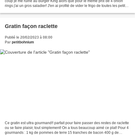
coup je me ruine au Burger King alors que pour le même prix de 4 onion
rings j'ai un gros saladier! J'en ai profité de vider le frigo de toutes les petites
sauces que j'avais...
Gratin façon raclette
Publié le 20/02/2023 à 08:00
Par
petitbohnium
Ce gratin est ultra gourmand!! parfait pour faire passer des restes de raclette
ou se faire plaisir, tout simplement! On a tous beaucoup aimé ce plat! Pour 4
gourmands : 1 kg de pommes de terre 15 tranches de bacon 400 g de