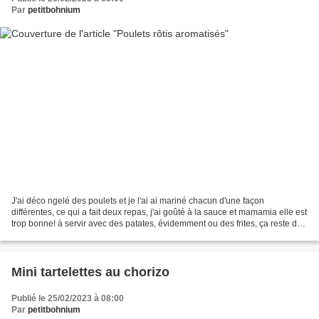
Par
petitbohnium
J'ai déco ngelé des poulets et je l'ai ai mariné chacun d'une façon
différentes, ce qui a fait deux repas, j'ai goûté à la sauce et mamamia elle est
trop bonne! à servir avec des patates, évidemment ou des frites, ça reste des
patates! Je n'ai pas réussi...
Mini tartelettes au chorizo
Publié le 25/02/2023 à 08:00
Par
petitbohnium