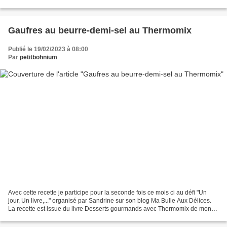
fromage à raclette 20 cl de...
Gaufres au beurre-demi-sel au Thermomix
Publié le 19/02/2023 à 08:00
Par
petitbohnium
Avec cette recette je participe pour la seconde fois ce mois ci au défi "Un
jour, Un livre,..." organisé par Sandrine sur son blog Ma Bulle Aux Délices.
La recette est issue du livre Desserts gourmands avec Thermomix de mon
partenaire Larousse Cuisine....