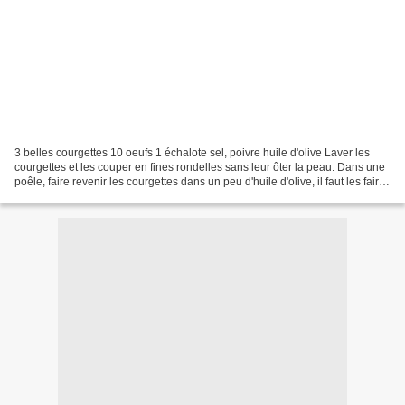
3 belles courgettes 10 oeufs 1 échalote sel, poivre huile d'olive Laver les
courgettes et les couper en fines rondelles sans leur ôter la peau. Dans une
poêle, faire revenir les courgettes dans un peu d'huile d'olive, il faut les faire
caraméliser, alors...