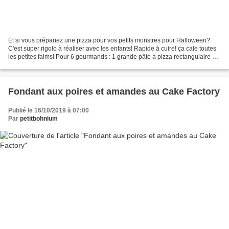
Et si vous prépariez une pizza pour vos petits monstres pour Halloween?
C'est super rigolo à réaliser avec les enfants! Rapide à cuire! ça cale toutes
les petites faims! Pour 6 gourmands : 1 grande pâte à pizza rectangulaire de
la purée de tomate (selon...
Fondant aux poires et amandes au Cake Factory
Publié le 16/10/2019 à 07:00
Par
petitbohnium