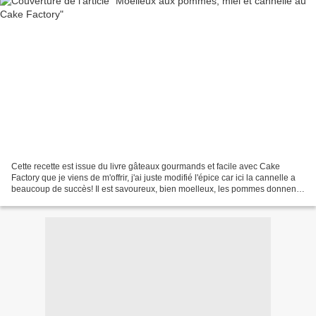
Cette recette est issue du livre gâteaux gourmands et facile avec Cake
Factory que je viens de m'offrir, j'ai juste modifié l'épice car ici la cannelle a
beaucoup de succès! Il est savoureux, bien moelleux, les pommes donnent
un côté un peu mouillé au...