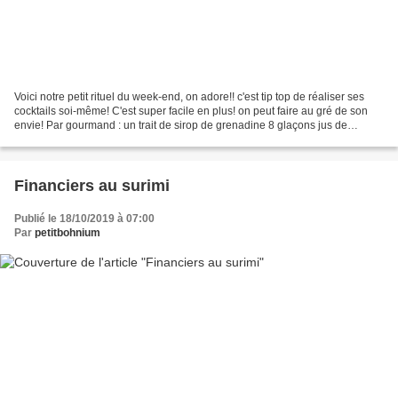
Voici notre petit rituel du week-end, on adore!! c'est tip top de réaliser ses
cocktails soi-même! C'est super facile en plus! on peut faire au gré de son
envie! Par gourmand : un trait de sirop de grenadine 8 glaçons jus de
banane jus de mangue jus d'orange...
Financiers au surimi
Publié le 18/10/2019 à 07:00
Par
petitbohnium