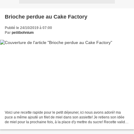
Brioche perdue au Cake Factory
Publié le 24/10/2019 à 07:00
Par
petitbohnium
Voici une recette rapide pour le petit déjeuner, ici nous avons adoré! ma
puce a même ajouté un filet de miel dans son assiette! Je retiens son idée
de miel pour la prochaine fois, à la place d'y mettre du sucre! Recette validée
par toute la famille! Pour...