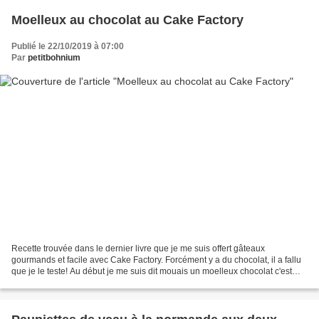
Moelleux au chocolat au Cake Factory
Publié le 22/10/2019 à 07:00
Par
petitbohnium
Recette trouvée dans le dernier livre que je me suis offert gâteaux
gourmands et facile avec Cake Factory. Forcément y a du chocolat, il a fallu
que je le teste! Au début je me suis dit mouais un moelleux chocolat c'est
sec, bof, et bien non ! il est...