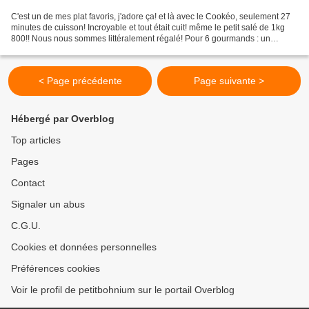
C'est un de mes plat favoris, j'adore ça! et là avec le Cookéo, seulement 27
minutes de cuisson! Incroyable et tout était cuit! même le petit salé de 1kg
800!! Nous nous sommes littéralement régalé! Pour 6 gourmands : un
morceau de petit salé (on adore...
< Page précédente
Page suivante >
Hébergé par Overblog
Top articles
Pages
Contact
Signaler un abus
C.G.U.
Cookies et données personnelles
Préférences cookies
Voir le profil de petitbohnium sur le portail Overblog