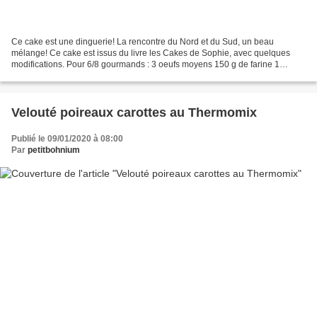
Ce cake est une dinguerie! La rencontre du Nord et du Sud, un beau
mélange! Ce cake est issus du livre les Cakes de Sophie, avec quelques
modifications. Pour 6/8 gourmands : 3 oeufs moyens 150 g de farine 1
sachet de levure chimique 10 cl d'huile d'olive...
Velouté poireaux carottes au Thermomix
Publié le 09/01/2020 à 08:00
Par
petitbohnium