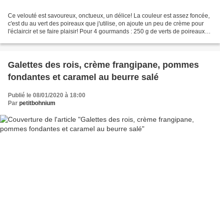
Ce velouté est savoureux, onctueux, un délice! La couleur est assez foncée,
c'est du au vert des poireaux que j'utilise, on ajoute un peu de crème pour
l'éclaircir et se faire plaisir! Pour 4 gourmands : 250 g de verts de poireaux
émincés 200 g de carottes...
Galettes des rois, crème frangipane, pommes
fondantes et caramel au beurre salé
Publié le 08/01/2020 à 18:00
Par
petitbohnium