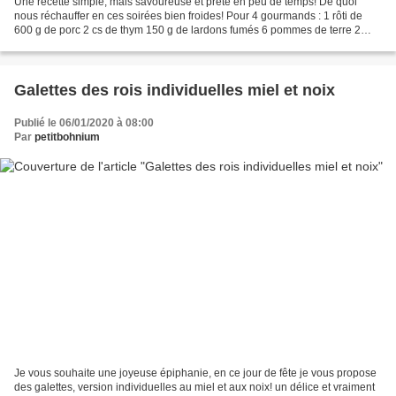
Une recette simple, mais savoureuse et prête en peu de temps! De quoi
nous réchauffer en ces soirées bien froides! Pour 4 gourmands : 1 rôti de
600 g de porc 2 cs de thym 150 g de lardons fumés 6 pommes de terre 2
carottes 1 gros oignon sel, poivre Faire...
Galettes des rois individuelles miel et noix
Publié le 06/01/2020 à 08:00
Par
petitbohnium
Je vous souhaite une joyeuse épiphanie, en ce jour de fête je vous propose
des galettes, version individuelles au miel et aux noix! un délice et vraiment