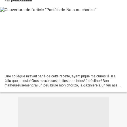
Par
petitbohnium
Une collègue m'avait parlé de cette recette, ayant piqué ma curiosité, il a
fallu que je teste! Gros succès ces petites bouchées! à décliner! Bon
malheureusement j'ai un peu brûlé mon chorizo, la gazinière a un feu assez
puissant, ce n'est pas la mienne,...