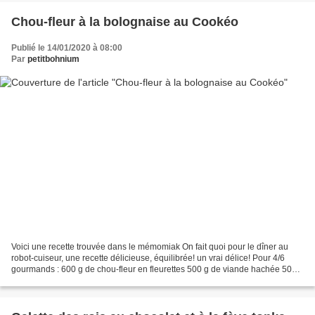
Chou-fleur à la bolognaise au Cookéo
Publié le 14/01/2020 à 08:00
Par
petitbohnium
Voici une recette trouvée dans le mémomiak On fait quoi pour le dîner au
robot-cuiseur, une recette délicieuse, équilibrée! un vrai délice! Pour 4/6
gourmands : 600 g de chou-fleur en fleurettes 500 g de viande hachée 500 g
de purée de tomates 4 pommes...