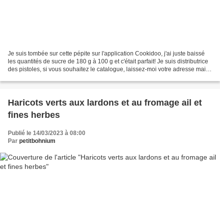
Je suis tombée sur cette pépite sur l'application Cookidoo, j'ai juste baissé
les quantités de sucre de 180 g à 100 g et c'était parfait! Je suis distributrice
des pistoles, si vous souhaitez le catalogue, laissez-moi votre adresse mail!
Ce gâteau était...
Haricots verts aux lardons et au fromage ail et
fines herbes
Publié le 14/03/2023 à 08:00
Par
petitbohnium