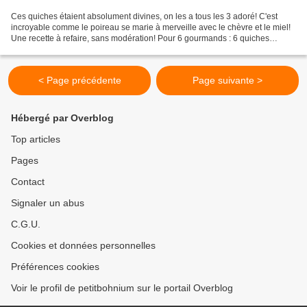
Ces quiches étaient absolument divines, on les a tous les 3 adoré! C'est
incroyable comme le poireau se marie à merveille avec le chèvre et le miel!
Une recette à refaire, sans modération! Pour 6 gourmands : 6 quiches
feuilletées bord bas de mon partenaire...
< Page précédente
Page suivante >
Hébergé par Overblog
Top articles
Pages
Contact
Signaler un abus
C.G.U.
Cookies et données personnelles
Préférences cookies
Voir le profil de petitbohnium sur le portail Overblog