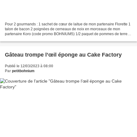
Pour 2 gourmands : 1 sachet de cœur de laitue de mon partenaire Florette 1
talon de bacon 2 poignées de cerneaux de noix en morceaux de mon
partenaire Koro (code promo BOHNIUM5) 1/2 paquet de pommes de terres
rissolées surgelées 2 tranches de pain de...
Gâteau trompe l’œil éponge au Cake Factory
Publié le 12/03/2023 à 08:00
Par
petitbohnium