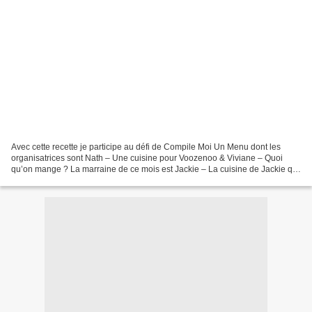
Avec cette recette je participe au défi de Compile Moi Un Menu dont les
organisatrices sont Nath – Une cuisine pour Voozenoo & Viviane – Quoi
qu’on mange ? La marraine de ce mois est Jackie – La cuisine de Jackie qui
a choisi comme thème "Evasion gourmande...