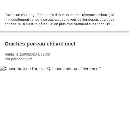
J'avais un challenge "trompe l’œil" sur un de mes réseaux sociaux, j'ai
immédiatement pensé à ce gâteau que je vois défiler depuis quelques
années, si, si c'est un gâteau et en plus c'est vraiment super bon! J'ai
également pensé à vous mes lectrices,...
Quiches poireau chèvre miel
Publié le 11/03/2023 à 08:00
Par
petitbohnium