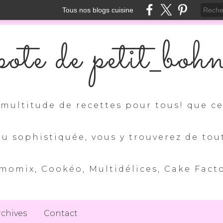
Tous nos blogs cuisine
ote de petit_boh
multitude de recettes pour tous! que ce 
ou sophistiquée, vous y trouverez de tou
momix, Cookéo, Multidélices, Cake Factory
rchives
Contact