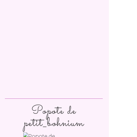
Popote de
petit_bohnium