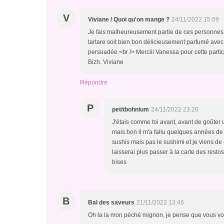
V
Viviane / Quoi qu'on mange ?
24/11/2022 15:09
Je fais malheureusement partie de ces personnes 
tartare soit bien bon délicieusement parfumé avec 
persuadée.<br /> Merciii Vanessa pour cette particip
Bizh. Viviane
Répondre
P
petitbohnium
24/11/2022 23:20
J'étais comme toi avant, avant de goûter 
mais bon il m'a fallu quelques années de
sushis mais pas le sushimi et je viens de
laisserai plus passer à la carte des restos
bises
B
Bal des saveurs
21/11/2022 13:46
Oh la la mon péché mignon, je pense que vous vou