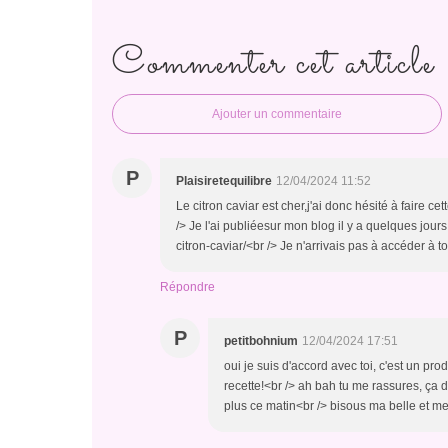
Commenter cet article
Ajouter un commentaire
P
Plaisiretequilibre
12/04/2024 11:52
Le citron caviar est cher,j'ai donc hésité à faire ce
/> Je l'ai publiéesur mon blog il y a quelques jour
citron-caviar/<br /> Je n'arrivais pas à accéder à 
Répondre
P
petitbohnium
12/04/2024 17:51
oui je suis d'accord avec toi, c'est un pr
recette!<br /> ah bah tu me rassures, ça d
plus ce matin<br /> bisous ma belle et me