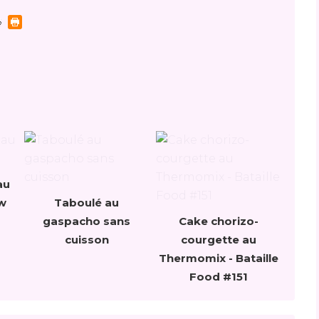
au
w
Taboulé au
gaspacho sans
Cake chorizo-
cuisson
courgette au
Thermomix - Bataille
Food #151