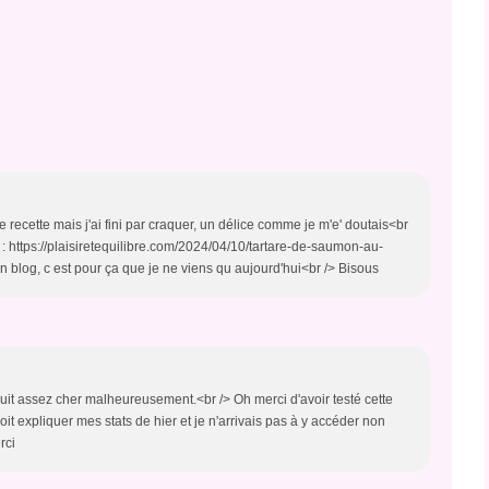
tte recette mais j'ai fini par craquer, un délice comme je m'e' doutais<br
s : https://plaisiretequilibre.com/2024/04/10/tartare-de-saumon-au-
ton blog, c est pour ça que je ne viens qu aujourd'hui<br /> Bisous
oduit assez cher malheureusement.<br /> Oh merci d'avoir testé cette
oit expliquer mes stats de hier et je n'arrivais pas à y accéder non
rci