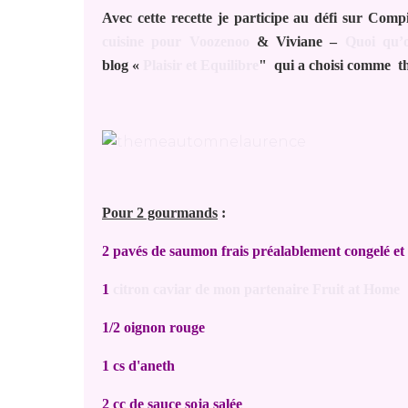
Avec cette recette je participe au défi sur Co
cuisine pour Voozenoo
& Viviane –
Quoi qu’
blog «
Plaisir et Equilibre
" qui a choisi comme t
Pour 2 gourmands
:
2 pavés de saumon frais préalablement congelé et
1
citron caviar de mon partenaire Fruit at Home
1/2 oignon rouge
1 cs d'aneth
2 cc de sauce soja salée