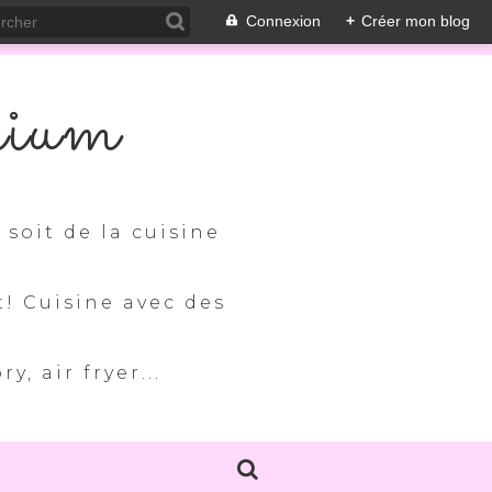
Connexion
+
Créer mon blog
nium
soit de la cuisine
t! Cuisine avec des
, air fryer...