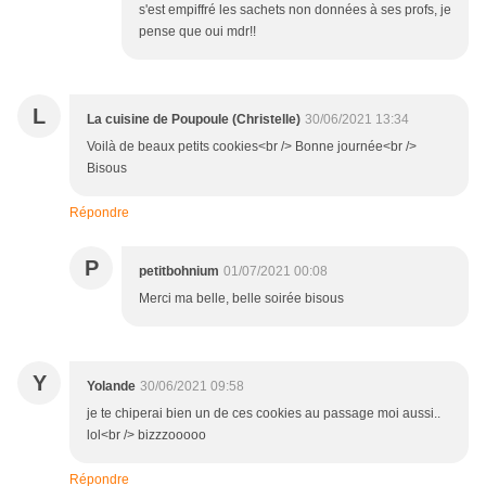
s'est empiffré les sachets non données à ses profs, je
pense que oui mdr!!
L
La cuisine de Poupoule (Christelle)
30/06/2021 13:34
Voilà de beaux petits cookies<br /> Bonne journée<br />
Bisous
Répondre
P
petitbohnium
01/07/2021 00:08
Merci ma belle, belle soirée bisous
Y
Yolande
30/06/2021 09:58
je te chiperai bien un de ces cookies au passage moi aussi..
lol<br /> bizzzooooo
Répondre