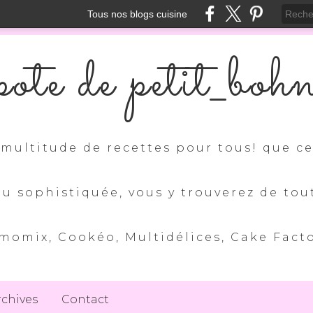
Tous nos blogs cuisine
ote de petit_boh
multitude de recettes pour tous! que ce 
ou sophistiquée, vous y trouverez de tou
momix, Cookéo, Multidélices, Cake Factory
rchives
Contact