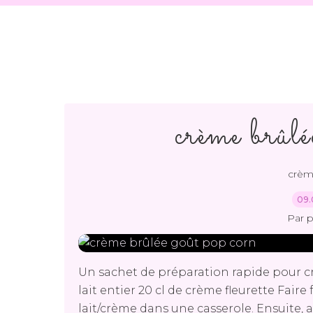
crème brûlé
crèm
09.
Par 
Un sachet de préparation rapide pour c
lait entier 20 cl de crème fleurette Fai
lait/crème dans une casserole. Ensuite,