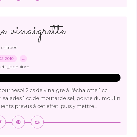
e vinaigrette
entrées
05.2010
…
petit_bohnium
tournesol 2 cs de vinaigre à l'échalotte 1 cc
 salades 1 cc de moutarde sel, poivre du moulin
nts prévus à cet effet, puis y mettre...