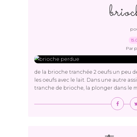
brioc
pou
15.
Par 
de la brioche tranchée 2 oeufs un peu de
les oeufs avec le lait. Dans une autre as
tranche de brioche, la plonger dans le mé