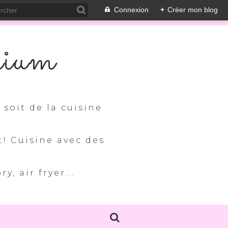
Connexion
+
Créer mon blog
nium
soit de la cuisine
t! Cuisine avec des
, air fryer...