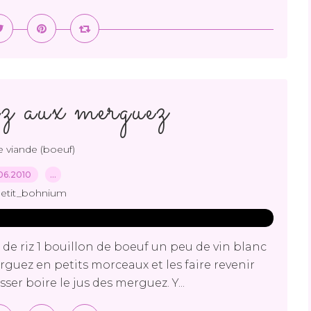
riz aux merguez
e viande (boeuf)
06.2010
…
petit_bohnium
 de riz 1 bouillon de boeuf un peu de vin blanc
guez en petits morceaux et les faire revenir
sser boire le jus des merguez. Y...