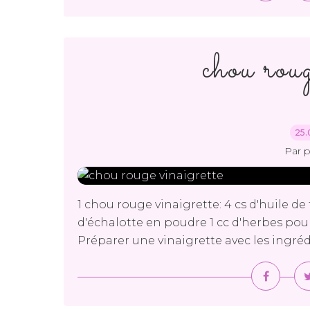
chou roug
25.
Par 
1 chou rouge vinaigrette: 4 cs d'huile de 
d'échalotte en poudre 1 cc d'herbes pour
Préparer une vinaigrette avec les ingrédie