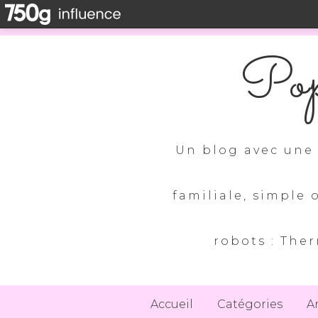
Pop
Un blog avec une 
familiale, simple 
robots : Ther
Accueil
Catégories
A