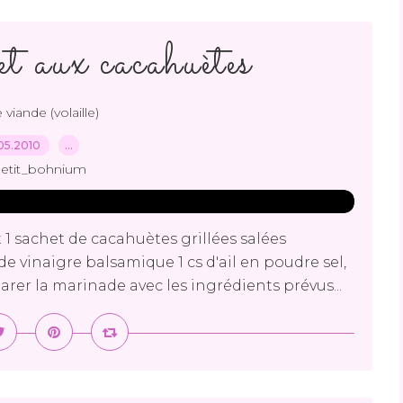
et aux cacahuètes
 viande (volaille)
05.2010
…
petit_bohnium
1 sachet de cacahuètes grillées salées
de vinaigre balsamique 1 cs d'ail en poudre sel,
rer la marinade avec les ingrédients prévus...