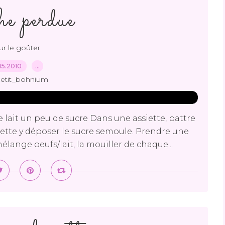
he perdue
r le goûter
05.2010
…
petit_bohnium
 lait un peu de sucre Dans une assiette, battre
siette y déposer le sucre semoule. Prendre une
lange oeufs/lait, la mouiller de chaque...