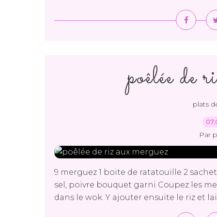
poêlée de 
plats d
07.
Par 
9 merguez 1 boite de ratatouille 2 sachet
sel, poivre bouquet garni Coupez les mer
dans le wok. Y ajouter ensuite le riz et lai