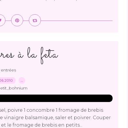
es à la feta
entrées
06.2010
…
petit_bohnium
 sel, poivre 1 concombre 1 fromage de brebis
 le vinaigre balsamique, saler et poivrer. Couper
et le fromage de brebis en petits...