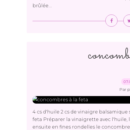
brûlée....
concombr
07.
Par 
4 cs d'huile 2 cs de vinaigre balsamique
feta Préparer la vinaigrette avec l'huile,
ensuite en fines rondelles le concombre 