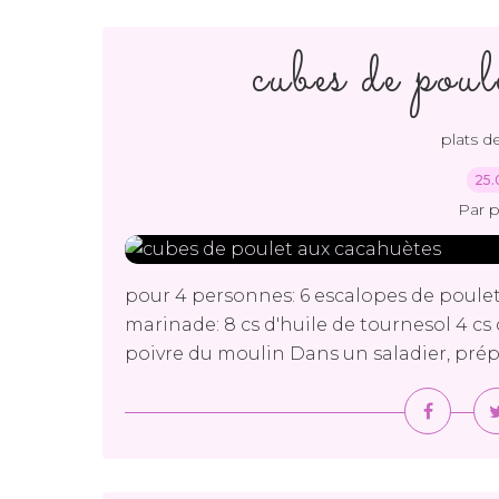
cubes de poul
plats de
25.
Par 
pour 4 personnes: 6 escalopes de poulet 
marinade: 8 cs d'huile de tournesol 4 cs 
poivre du moulin Dans un saladier, prépa