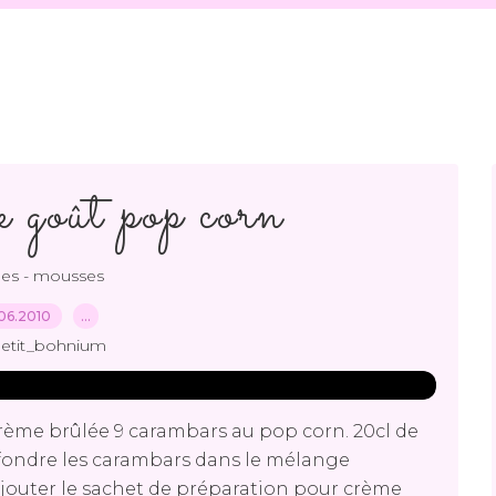
e goût pop corn
es - mousses
06.2010
…
petit_bohnium
rème brûlée 9 carambars au pop corn. 20cl de
re fondre les carambars dans le mélange
 ajouter le sachet de préparation pour crème