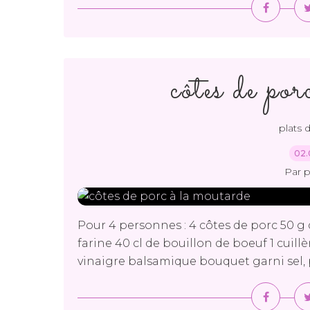
côtes de po
plats 
02.
Par 
Pour 4 personnes : 4 côtes de porc 50 g 
farine 40 cl de bouillon de boeuf 1 cuill
vinaigre balsamique bouquet garni sel, p