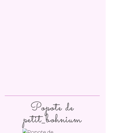
Popote de
petit_bohnium