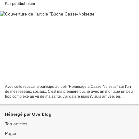
Par
petitbohnium
Avec cette recette je participe au défi "Hommage à Casse-Noisette" sur l'un
de mes réseaux sociaux. C'est ma première bûche avec un montage un peu
trop complexe au vu de ma santé. J'ai galéré mais j'y suis arrivée, en
revanche vu les douleurs et la nuit...
Hébergé par Overblog
Top articles
Pages