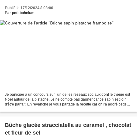
Publié le 17/12/2024 à 08:00
Par
petitbohnium
Je participe à un concours sur l'un de les réseaux sociaux dont le thème est
Noël autour de la pistache. Je ne compte pas gagner car ce sapin est loin
d'être parfait. En revanche je vous partage la recette car on l'a adoré cette
bûche, vraiment super...
Bûche glacée stracciatella au caramel , chocolat
et fleur de sel