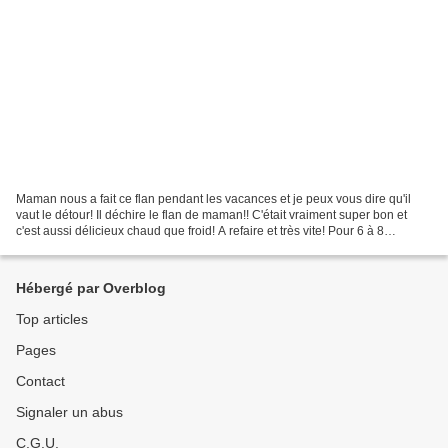
Maman nous a fait ce flan pendant les vacances et je peux vous dire qu'il
vaut le détour! Il déchire le flan de maman!! C'était vraiment super bon et
c'est aussi délicieux chaud que froid! A refaire et très vite! Pour 6 à 8
gourmands: 800 g de courgettes...
Hébergé par Overblog
Top articles
Pages
Contact
Signaler un abus
C.G.U.