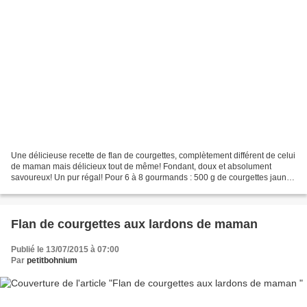
Une délicieuse recette de flan de courgettes, complètement différent de celui
de maman mais délicieux tout de même! Fondant, doux et absolument
savoureux! Un pur régal! Pour 6 à 8 gourmands : 500 g de courgettes jaunes
4 oeufs 2 cs de Maïzena 1 verre...
Flan de courgettes aux lardons de maman
Publié le 13/07/2015 à 07:00
Par
petitbohnium