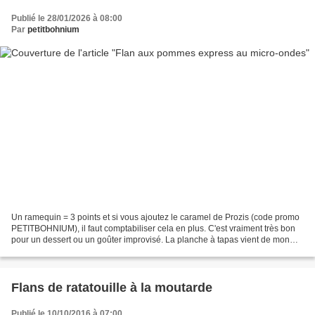
Publié le 28/01/2026 à 08:00
Par
petitbohnium
Un ramequin = 3 points et si vous ajoutez le caramel de Prozis (code promo
PETITBOHNIUM), il faut comptabiliser cela en plus. C'est vraiment très bon
pour un dessert ou un goûter improvisé. La planche à tapas vient de mon
partenaire Panibois . Pour 2...
Flans de ratatouille à la moutarde
Publié le 10/10/2016 à 07:00