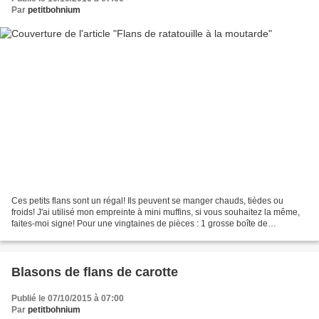
Par
petitbohnium
Ces petits flans sont un régal! Ils peuvent se manger chauds, tièdes ou
froids! J'ai utilisé mon empreinte à mini muffins, si vous souhaitez la même,
faites-moi signe! Pour une vingtaines de pièces : 1 grosse boîte de
ratatouille 4 oeufs 20 g de Maïzena...
Blasons de flans de carotte
Publié le 07/10/2015 à 07:00
Par
petitbohnium