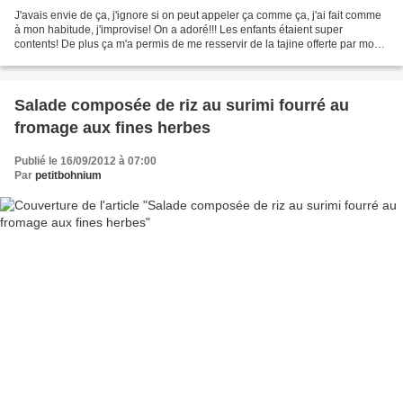
J'avais envie de ça, j'ignore si on peut appeler ça comme ça, j'ai fait comme
à mon habitude, j'improvise! On a adoré!!! Les enfants étaient super
contents! De plus ça m'a permis de me resservir de la tajine offerte par mon
amie So! Encore merci ma belle...
Salade composée de riz au surimi fourré au
fromage aux fines herbes
Publié le 16/09/2012 à 07:00
Par
petitbohnium