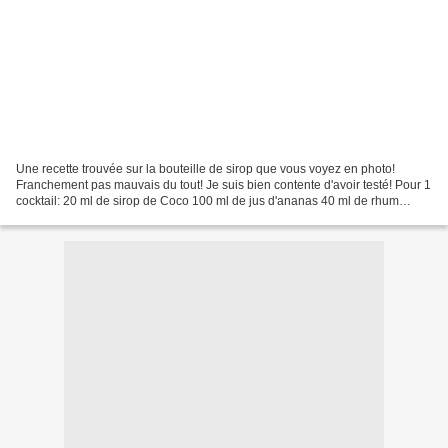
Une recette trouvée sur la bouteille de sirop que vous voyez en photo!
Franchement pas mauvais du tout! Je suis bien contente d'avoir testé! Pour 1
cocktail: 20 ml de sirop de Coco 100 ml de jus d'ananas 40 ml de rhum
Shaker avec des glaçons. Verser dans...