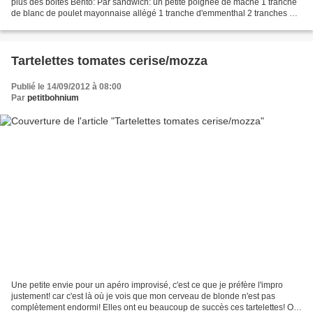
plus des boites Bento: Par sandwich: un petite poignée de mâche 1 tranche
de blanc de poulet mayonnaise allégé 1 tranche d'emmenthal 2 tranches de
pain de mie blanc Tartiner une...
Tartelettes tomates cerise/mozza
Publié le 14/09/2012 à 08:00
Par
petitbohnium
Une petite envie pour un apéro improvisé, c'est ce que je préfère l'impro
justement! car c'est là où je vois que mon cerveau de blonde n'est pas
complètement endormi! Elles ont eu beaucoup de succès ces tartelettes! Oh