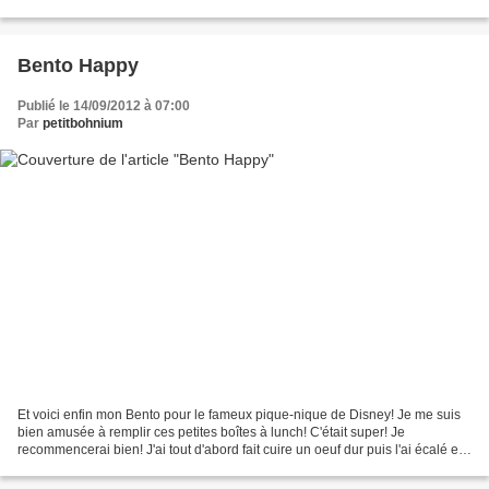
que oui! Pour une dizaine de tartelettes:...
Bento Happy
Publié le 14/09/2012 à 07:00
Par
petitbohnium
Et voici enfin mon Bento pour le fameux pique-nique de Disney! Je me suis
bien amusée à remplir ces petites boîtes à lunch! C'était super! Je
recommencerai bien! J'ai tout d'abord fait cuire un oeuf dur puis l'ai écalé et
l'ai placé dans une boite carrée...