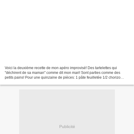
Voici la deuxième recette de mon apéro improvisé! Des tartelettes qui
"déchirent de sa maman" comme dit mon mari! Sont parties comme des
petits pains! Pour une quinzaine de pièces: 1 pâte feuilletée 1/2 chorizo
doux moutarde gruyère râpé Préchauffer le...
Publicité