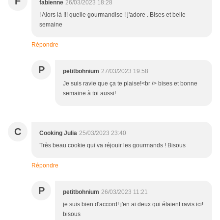
F
fabienne
26/03/2023 18:28
! Alors là !!! quelle gourmandise ! j'adore . Bises et belle
semaine
Répondre
P
petitbohnium
27/03/2023 19:58
Je suis ravie que ça te plaise!<br /> bises et bonne
semaine à toi aussi!
C
Cooking Julia
25/03/2023 23:40
Très beau cookie qui va réjouir les gourmands ! Bisous
Répondre
P
petitbohnium
26/03/2023 11:21
je suis bien d'accord! j'en ai deux qui étaient ravis ici!
bisous