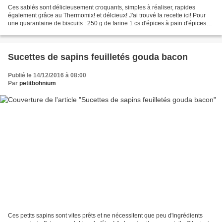
Ces sablés sont délicieusement croquants, simples à réaliser, rapides
également grâce au Thermomix! et délcieux! J'ai trouvé la recette ici! Pour
une quarantaine de biscuits : 250 g de farine 1 cs d'épices à pain d'épices
120 g de sucre en poudre 1 cs...
Sucettes de sapins feuilletés gouda bacon
Publié le 14/12/2016 à 08:00
Par
petitbohnium
Ces petits sapins sont vites prêts et ne nécessitent que peu d'ingrédients