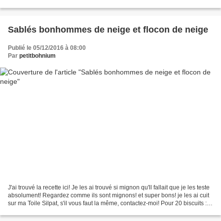
micro-ondes à puissance...
Sablés bonhommes de neige et flocon de neige
Publié le 05/12/2016 à 08:00
Par
petitbohnium
J'ai trouvé la recette ici! Je les ai trouvé si mignon qu'll fallait que je les teste
absolument! Regardez comme ils sont mignons! et super bons! je les ai cuit
sur ma Toile Silpat, s'il vous faut la même, contactez-moi! Pour 20 biscuits :
200 g de farine...