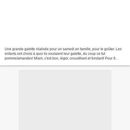
Une grande galette réalisée pour un samedi en famille, pour le goûter. Les
enfants ont choisi à quoi ils voulaient leur galette, du coup ce fut
pomme/amandes! Miam, c'est bon, léger, croustillant et fondant! Pour 8
personnes : 2 pâtes feuilletées 50 g...