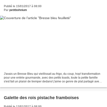
Publié le 15/01/2017 à 08:00
Par
petitbohnium
J'avais un Bresse Bleu qui vieillissait au frigo, du coup, hop! transformation
pour une entrée gourmande, avec des petits toasts, toute la petite famille
s'est fait un plaisir de tremper dedans! j'aime ce genre de plat partagé avec
mes loulous, ça les...
Galette des rois pistache framboises
Publié le 12/01/2017 à 08:00