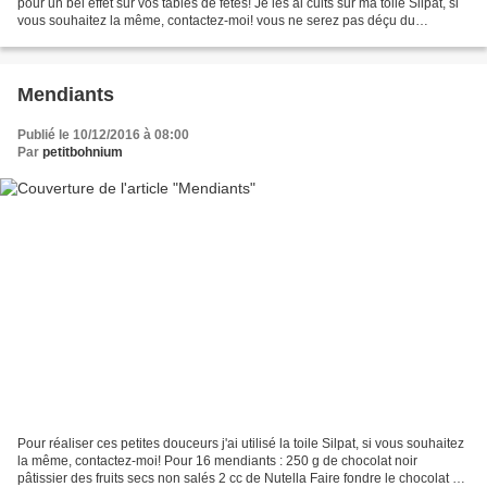
pour un bel effet sur vos tables de fêtes! Je les ai cuits sur ma toile Silpat, si
vous souhaitez la même, contactez-moi! vous ne serez pas déçu du
croustillant qu'elle sera donner...
Mendiants
Publié le 10/12/2016 à 08:00
Par
petitbohnium
Pour réaliser ces petites douceurs j'ai utilisé la toile Silpat, si vous souhaitez
la même, contactez-moi! Pour 16 mendiants : 250 g de chocolat noir
pâtissier des fruits secs non salés 2 cc de Nutella Faire fondre le chocolat au