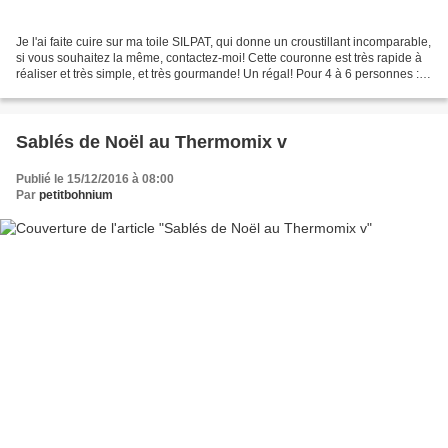
Je l'ai faite cuire sur ma toile SILPAT, qui donne un croustillant incomparable,
si vous souhaitez la même, contactez-moi! Cette couronne est très rapide à
réaliser et très simple, et très gourmande! Un régal! Pour 4 à 6 personnes : 1
pâte feuilletée...
Sablés de Noël au Thermomix v
Publié le 15/12/2016 à 08:00
Par
petitbohnium