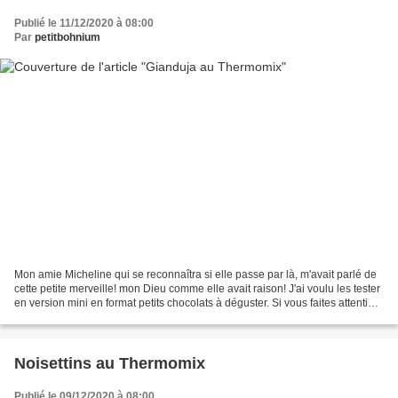
Publié le 11/12/2020 à 08:00
Par
petitbohnium
Mon amie Micheline qui se reconnaîtra si elle passe par là, m'avait parlé de
cette petite merveille! mon Dieu comme elle avait raison! J'ai voulu les tester
en version mini en format petits chocolats à déguster. Si vous faites attention
à votre ligne,...
Noisettins au Thermomix
Publié le 09/12/2020 à 08:00