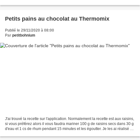
deux! c'était tellement bon...
Petits pains au chocolat au Thermomix
Publié le 29/11/2020 à 08:00
Par
petitbohnium
J'ai trouvé la recette sur l'application. Normalement la recette est aux raisins,
si vous préférez alors il vous faudra mariner 100 g de raisins secs dans 30 g
d'eau et 1 cs de rhum pendant 15 minutes et les égoutter. Je les ai réalisé au
chocolat car...