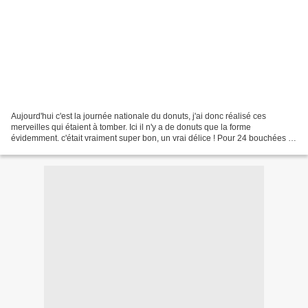
Aujourd'hui c'est la journée nationale du donuts, j'ai donc réalisé ces
merveilles qui étaient à tomber. Ici il n'y a de donuts que la forme
évidemment. c'était vraiment super bon, un vrai délice ! Pour 24 bouchées :
73 g de sucre en poudre + 73 g de...