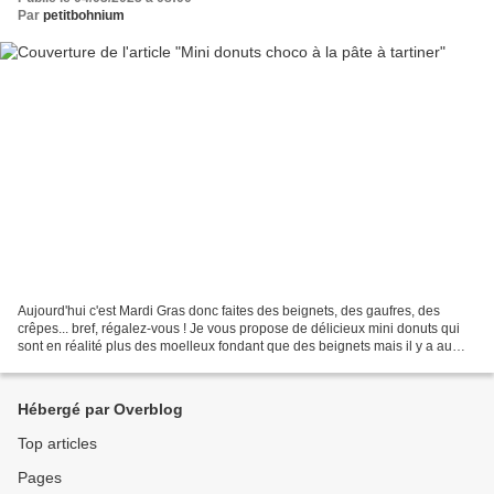
Par
petitbohnium
Aujourd'hui c'est Mardi Gras donc faites des beignets, des gaufres, des
crêpes... bref, régalez-vous ! Je vous propose de délicieux mini donuts qui
sont en réalité plus des moelleux fondant que des beignets mais il y a au
moins la forme ! C'est un vrai...
Hébergé par Overblog
Top articles
Pages