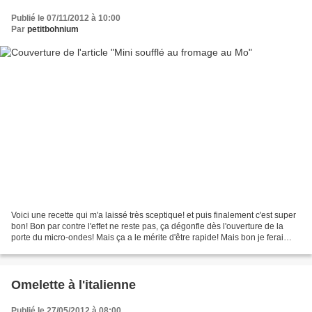
Publié le 07/11/2012 à 10:00
Par
petitbohnium
Voici une recette qui m'a laissé très sceptique! et puis finalement c'est super
bon! Bon par contre l'effet ne reste pas, ça dégonfle dès l'ouverture de la
porte du micro-ondes! Mais ça a le mérite d'être rapide! Mais bon je ferai
bientôt la recette d'un...
Omelette à l'italienne
Publié le 27/05/2012 à 08:00