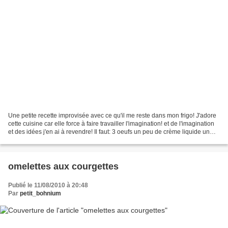
Une petite recette improvisée avec ce qu'il me reste dans mon frigo! J'adore
cette cuisine car elle force à faire travailler l'imagination! et de l'imagination
et des idées j'en ai à revendre! Il faut: 3 oeufs un peu de crème liquide un
mélange d'herbes...
omelettes aux courgettes
Publié le 11/08/2010 à 20:48
Par
petit_bohnium