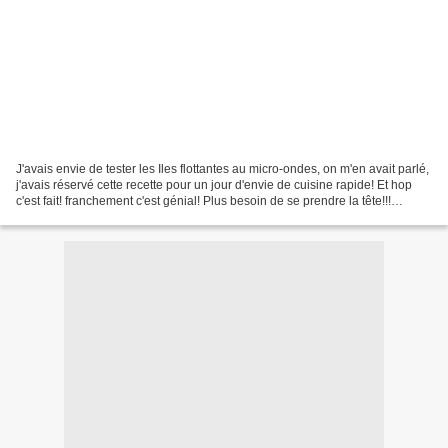
J'avais envie de tester les Iles flottantes au micro-ondes, on m'en avait parlé,
j'avais réservé cette recette pour un jour d'envie de cuisine rapide! Et hop
c'est fait! franchement c'est génial! Plus besoin de se prendre la tête!!!
J'adore!!! j'en ai...