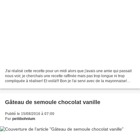
J'ai réalisé cette recette pour un midi alors que j'avais une amie qui passait
nous voir, je cherchais une recette raffinée mais pas trop longue ni trop
compliquée à réaliser! Et voilà!!! Bon je l'ai servi avec de la mayonnaise!
c'est frais, fondant et...
Gâteau de semoule chocolat vanille
Publié le 15/08/2016 à 07:00
Par
petitbohnium