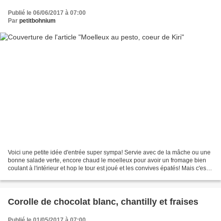
Publié le 06/06/2017 à 07:00
Par
petitbohnium
Voici une petite idée d'entrée super sympa! Servie avec de la mâche ou une
bonne salade verte, encore chaud le moelleux pour avoir un fromage bien
coulant à l'intérieur et hop le tour est joué et les convives épatés! Mais c'est
trop dur à faire allez...
Corolle de chocolat blanc, chantilly et fraises
Publié le 01/05/2017 à 07:00