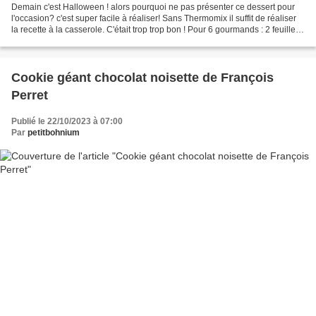
Demain c'est Halloween ! alors pourquoi ne pas présenter ce dessert pour
l'occasion? c'est super facile à réaliser! Sans Thermomix il suffit de réaliser
la recette à la casserole. C'était trop trop bon ! Pour 6 gourmands : 2 feuilles
de gélatine 250 g...
Cookie géant chocolat noisette de François
Perret
Publié le 22/10/2023 à 07:00
Par
petitbohnium