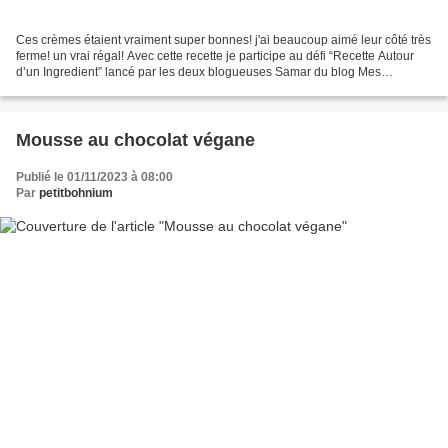
Ces crèmes étaient vraiment super bonnes! j'ai beaucoup aimé leur côté très
ferme! un vrai régal! Avec cette recette je participe au défi “Recette Autour
d’un Ingredient” lancé par les deux blogueuses Samar du blog Mes
Inspirations Culinaires et Soulef...
Mousse au chocolat végane
Publié le 01/11/2023 à 08:00
Par
petitbohnium