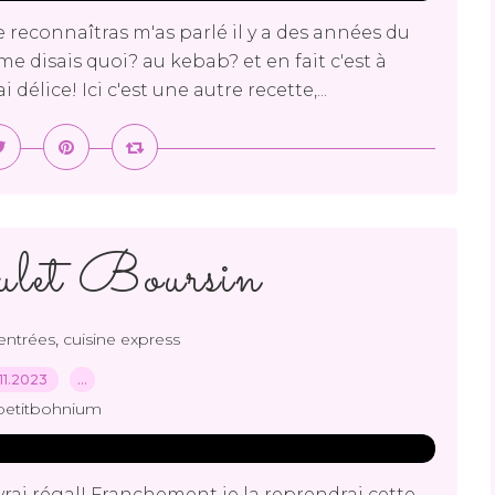
te reconnaîtras m'as parlé il y a des années du
me disais quoi? au kebab? et en fait c'est à
élice! Ici c'est une autre recette,...
ulet Boursin
,
entrées
cuisine express
11.2023
…
petitbohnium
 vrai régal! Franchement je la reprendrai cette