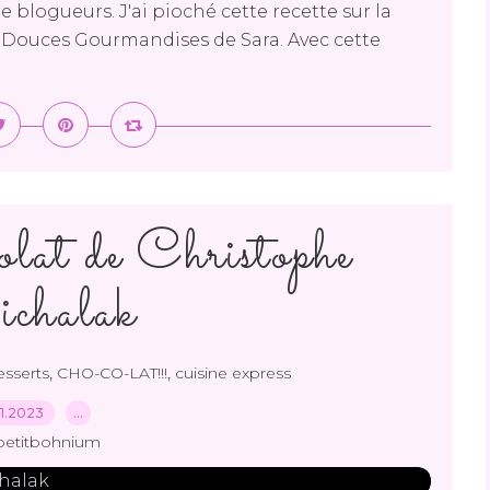
blogueurs. J'ai pioché cette recette sur la
Douces Gourmandises de Sara. Avec cette
olat de Christophe
chalak
,
,
esserts
CHO-CO-LAT!!!
cuisine express
.11.2023
…
petitbohnium