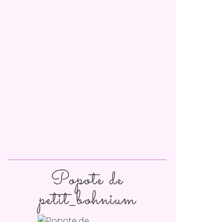
Popote de
petit_bohnium