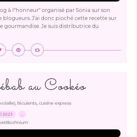
"blog à l"honneur" organisé par Sonia sur son
 blogueurs. J'ai donc pioché cette recette sur
 gourmandise. Je suis distributrice du
kébab au Cookéo
,
,
olaille)
féculents
cuisine express
.11.2023
…
petitbohnium