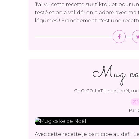
J'ai vu cette recette sur tiktok et pour une 
testé et on a validé! on a adoré avec ma f
légumes ! Franchement c'est une recette
Mug ca
,
,
,
CHO-CO-LAT!!!
noel
noël
mu
21.
Par 
Avec cette recette je participe au défi "