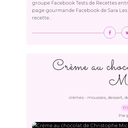
groupe Facebook Tests de Recettes entre 
page gourmande Facebook de Sara Les 
recette...
Crème au choc
Mi
,
,
crèmes - mousses
dessert
d
17
Par 