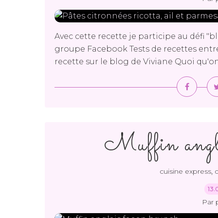
Avec cette recette je participe au défi "
groupe Facebook Tests de recettes entre
recette sur le blog de Viviane Quoi qu'o
Muffin angla
,
cuisine express
c
13.
Par 