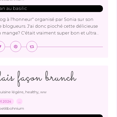
blog à l'honneur" organisé par Sonia sur son
 blogueurs. J'ai donc pioché cette délicieuse
n mange? C'était vraiment super bon et ultra...
is façon brunch
,
,
uisine légère
healthy
ww
01.2024
…
petitbohnium