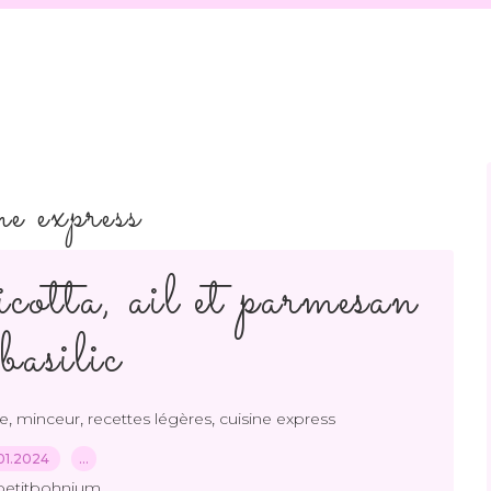
ne express
icotta, ail et parmesan
basilic
,
,
,
re
minceur
recettes légères
cuisine express
01.2024
…
petitbohnium