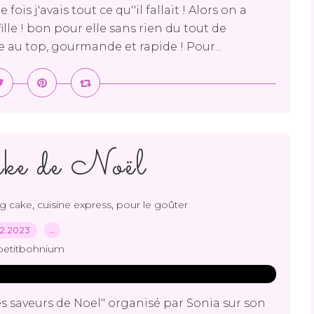
fois j'avais tout ce qu''il fallait ! Alors on a
ille ! bon pour elle sans rien du tout de
 au top, gourmande et rapide ! Pour...
ke de Noël
,
,
g cake
cuisine express
pour le goûter
12.2023
…
petitbohnium
Les saveurs de Noel" organisé par Sonia sur son