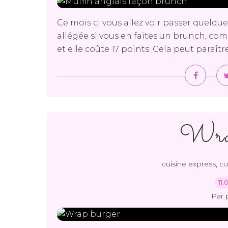
Ce mois ci vous allez voir passer quelque
allégée si vous en faites un brunch, comme
et elle coûte 17 points. Cela peut paraîtr
Wrap
,
cuisine express
cu
11.
Par 