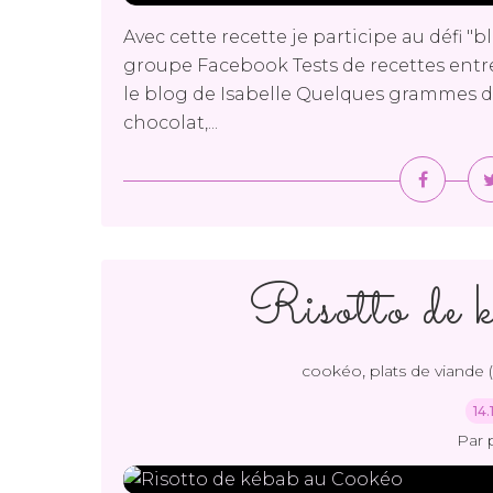
Avec cette recette je participe au défi 
groupe Facebook Tests de recettes entre
le blog de Isabelle Quelques grammes de
chocolat,...
Risotto de 
,
cookéo
plats de viande (v
14
Par 