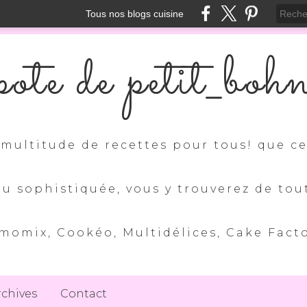
Tous nos blogs cuisine
ote de petit_boh
multitude de recettes pour tous! que ce 
ou sophistiquée, vous y trouverez de tou
momix, Cookéo, Multidélices, Cake Factory
rchives
Contact