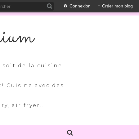
Connexion
+
Créer mon blog
nium
soit de la cuisine
t! Cuisine avec des
, air fryer...