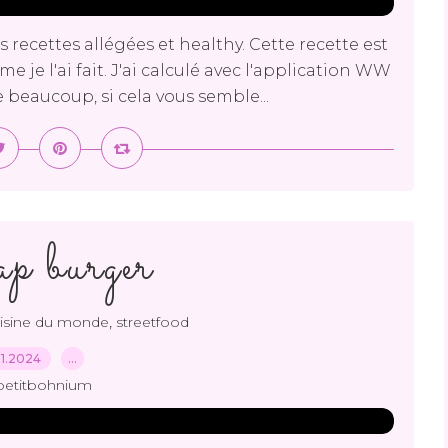
s recettes allégées et healthy. Cette recette est
 je l'ai fait. J'ai calculé avec l'application WW
e beaucoup, si cela vous semble...
 burger
,
isine du monde
streetfood
01.2024
…
petitbohnium