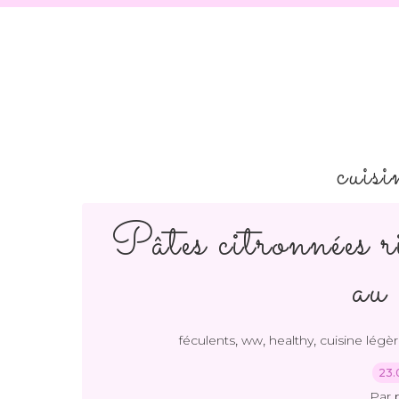
cuisi
Pâtes citronnées r
au 
,
,
,
féculents
ww
healthy
cuisine légè
23.
Par 