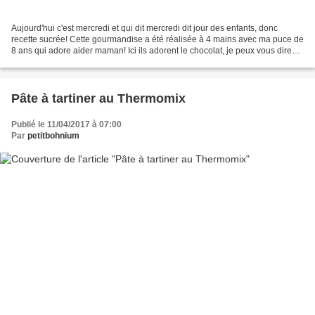
Aujourd'hui c'est mercredi et qui dit mercredi dit jour des enfants, donc
recette sucrée! Cette gourmandise a été réalisée à 4 mains avec ma puce de
8 ans qui adore aider maman! Ici ils adorent le chocolat, je peux vous dire
que cette recette a eu beaucoup...
Pâte à tartiner au Thermomix
Publié le 11/04/2017 à 07:00
Par
petitbohnium