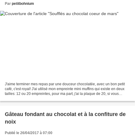
Par
petitbohnium
J'aime terminer mes repas par une douceur chocolatée, avec un bon petit
café, c'est royal! J'ai utilisé mon empreinte mini muffins qui existe en deux
tailles: 12 ou 20 empreintes, pour ma part, j'ai la plaque de 20, si vous
souhaitez la même, contactez-moi! Pour...
Gâteau fondant au chocolat et à la confiture de
noix
Publié le 26/04/2017 à 07:00