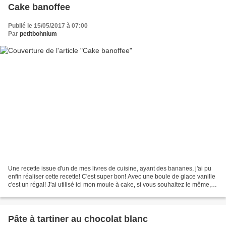
Cake banoffee
Publié le 15/05/2017 à 07:00
Par
petitbohnium
Une recette issue d'un de mes livres de cuisine, ayant des bananes, j'ai pu
enfin réaliser cette recette! C'est super bon! Avec une boule de glace vanille
c'est un régal! J'ai utilisé ici mon moule à cake, si vous souhaitez le même,
contactez-moi! Pour...
Pâte à tartiner au chocolat blanc