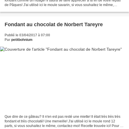
fondant comme un nuage! Il saura se faire apprécier à la fin de votre repas
de Pâques! J'ai utilisé ici le moule savarin, si vous souhaitez le même,
contactez-moi! Pour 6 à 8...
Fondant au chocolat de Norbert Tareyre
Publié le 03/04/2017 à 07:00
Par
petitbohnium
Que dire de ce gâteau? Il n'en est pas resté une miette! Il était très très très
fondant et très chocolaté! Une merveille! J'ai utilisé ici le moule rond 12
parts, si vous souhaitez le même, contactez-moi! Recette trouvée ici! Pour 12