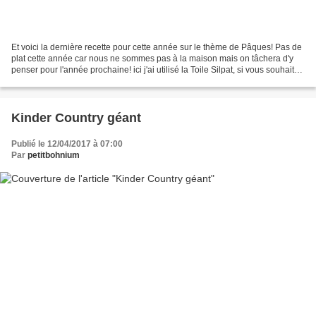
Et voici la dernière recette pour cette année sur le thème de Pâques! Pas de
plat cette année car nous ne sommes pas à la maison mais on tâchera d'y
penser pour l'année prochaine! ici j'ai utilisé la Toile Silpat, si vous souhaitez
la même, contactez-moi!...
Kinder Country géant
Publié le 12/04/2017 à 07:00
Par
petitbohnium