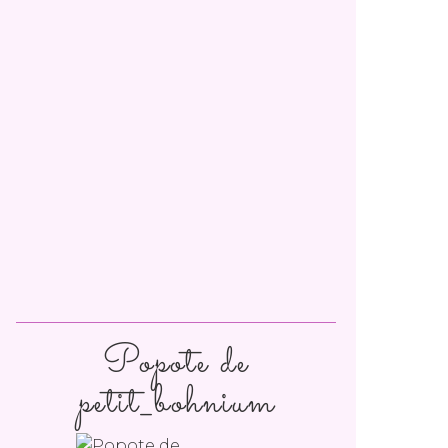
Popote de
petit_bohnium