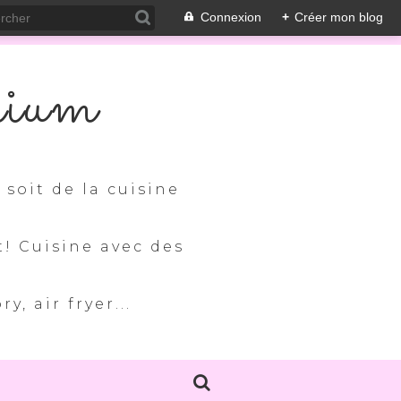
Connexion
+
Créer mon blog
nium
soit de la cuisine
t! Cuisine avec des
, air fryer...