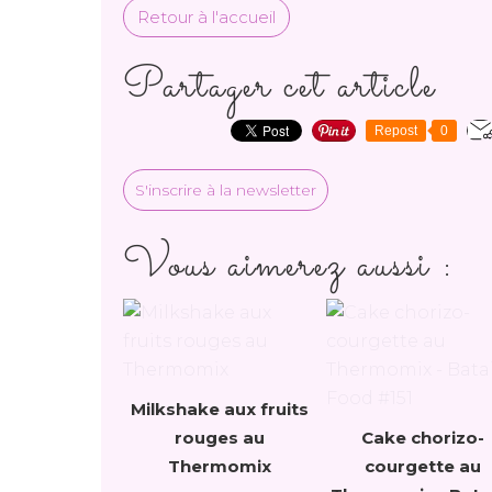
Retour à l'accueil
Partager cet article
Repost
0
S'inscrire à la newsletter
Vous aimerez aussi :
Milkshake aux fruits
rouges au
Cake chorizo-
Thermomix
courgette au