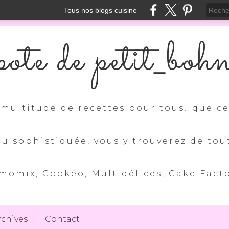
Tous nos blogs cuisine
ote de petit_boh
multitude de recettes pour tous! que ce 
ou sophistiquée, vous y trouverez de tou
momix, Cookéo, Multidélices, Cake Factory
rchives
Contact