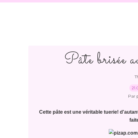
Pâte brisée a
T
21.
Par 
Cette pâte est une véritable tuerie! d'auta
fai