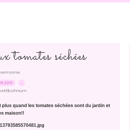
ux tomates séchées
hermomix
09.2013
…
petitbohnium
nt plus quand les tomates séchées sont du jardin et
tes maison!!