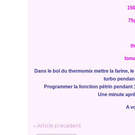
150
75
t
toma
Dans le bol du thermomix mettre la farine, le
turbo pendan
Programmer la fonction pétrin pendant 1 
Une minute après
A v
« Article précédent