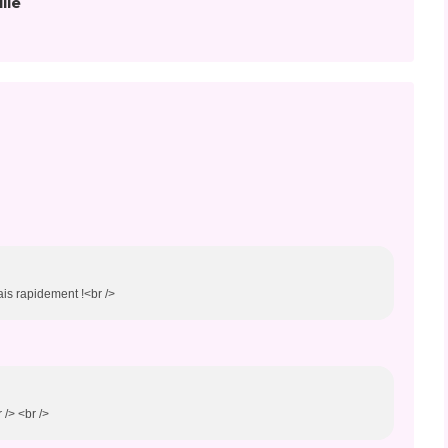
lle
ais rapidement !<br />
r /> <br />