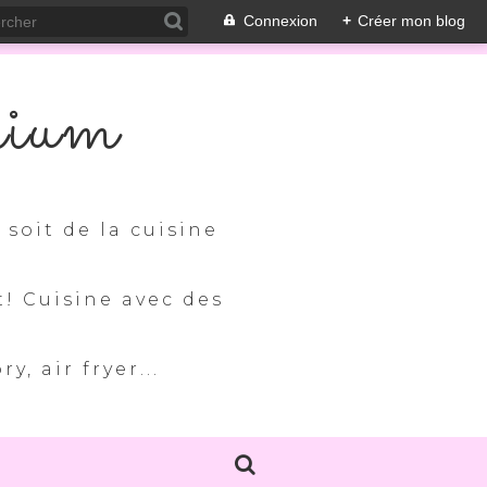
Connexion
+
Créer mon blog
nium
soit de la cuisine
t! Cuisine avec des
, air fryer...