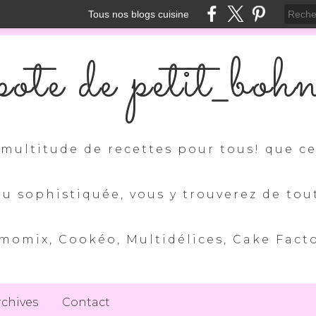
Tous nos blogs cuisine
ote de petit_boh
multitude de recettes pour tous! que ce 
ou sophistiquée, vous y trouverez de tou
momix, Cookéo, Multidélices, Cake Factory
rchives
Contact