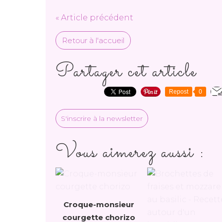
« Article précédent
Retour à l'accueil
Partager cet article
Repost
0
S'inscrire à la newsletter
Vous aimerez aussi :
Croque-monsieur
courgette chorizo