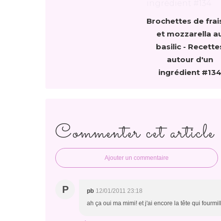
Brochettes de frai
et mozzarella a
basilic - Recette
autour d'un
ingrédient #13
Commenter cet article
Ajouter un commentaire
P
pb
12/01/2011 23:18
ah ça oui ma mimi! et j'ai encore la tête qui fourmil