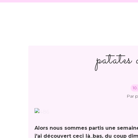
patates 
10
Par 
Alors nous sommes partis une semain
j'ai découvert ceci là_bas, du coup d