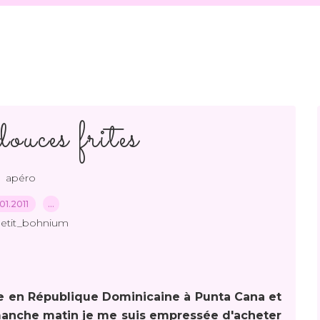
douces frites
apéro
.01.2011
…
petit_bohnium
e en République Dominicaine à Punta Cana et
imanche matin je me suis empressée d'acheter