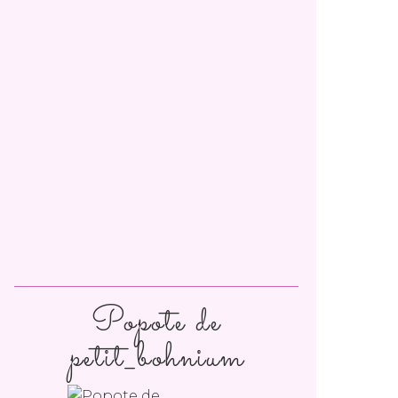
Popote de
petit_bohnium