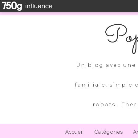
Pop
Un blog avec une 
familiale, simple 
robots : Ther
Accueil
Catégories
A