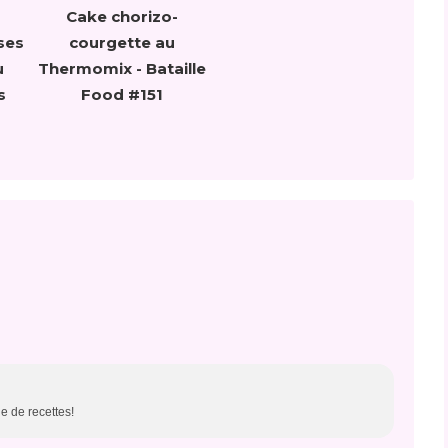
Cake chorizo-
ses
courgette au
u
Thermomix - Bataille
s
Food #151
4
le de recettes!