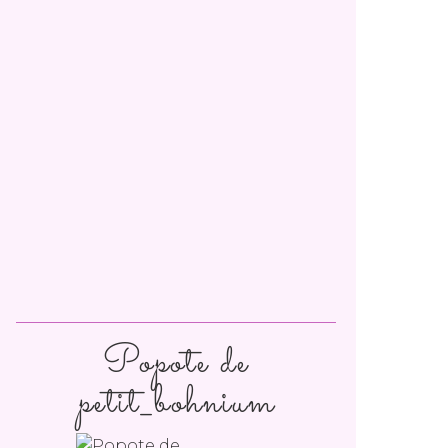
Popote de
petit_bohnium