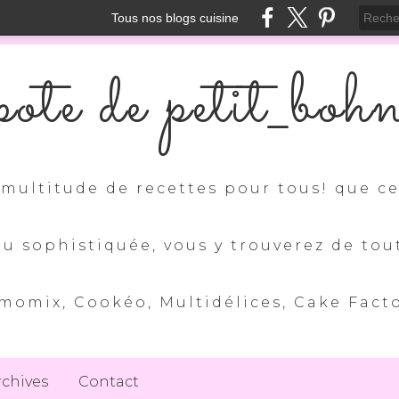
Tous nos blogs cuisine
ote de petit_boh
multitude de recettes pour tous! que ce 
ou sophistiquée, vous y trouverez de tou
momix, Cookéo, Multidélices, Cake Factory
rchives
Contact