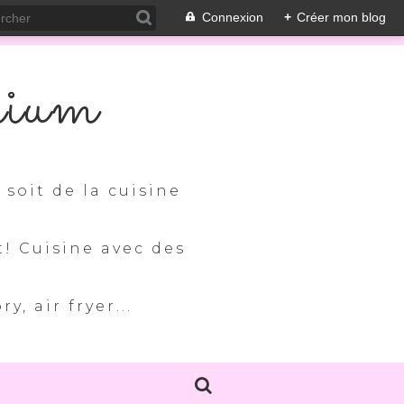
Connexion
+
Créer mon blog
nium
soit de la cuisine
t! Cuisine avec des
, air fryer...