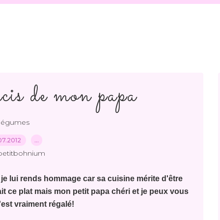
cis de mon papa
légumes
07.2012
…
petitbohnium
 je lui rends hommage car sa cuisine mérite d'être
it ce plat mais mon petit papa chéri et je peux vous
'est vraiment régalé!