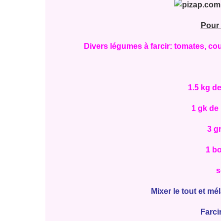
Pour 
Divers légumes à farcir: tomates, cou
1.5 kg d
1 gk de 
3 g
1 bo
s
Mixer le tout et mé
Farci