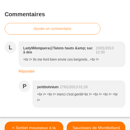
Commentaires
Ajouter un commentaire
L
LadyMilonguera@Talons hauts &amp; sac
23/01/2013
à dos
12:30
<br /> Ils me font bien envie ces beignets...<br />
Répondre
P
petitbohnium
27/01/2013 01:29
<br /> <br /> merci c'est gentil<br /> <br /> <br /> <br
/>
< Sorbet mousseux à la
Saucisses de Montbéliard