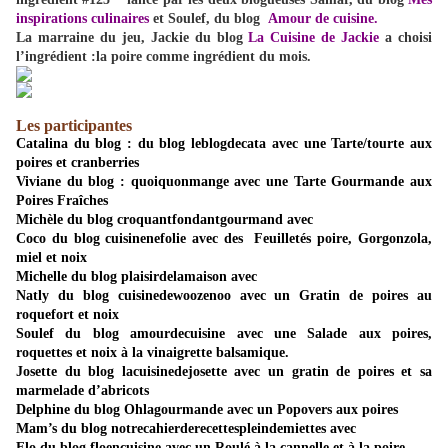
inspirations culinaires
et Soulef, du blog
Amour de cuisine.
La marraine du jeu, Jackie du blog
La Cuisine de Jackie
a choisi
l’ingrédient :la poire comme ingrédient du mois.
Les participantes
Catalina du blog : du blog
leblogdecata
avec une Tarte/tourte aux
poires et cranberries
Viviane du blog :
quoiquonmange
avec une Tarte Gourmande aux
Poires Fraîches
Michèle du blog
croquantfondantgourmand
avec
Coco du blog
cuisinenefolie
avec des Feuilletés poire, Gorgonzola,
miel et noix
Michelle du blog
plaisirdelamaison
avec
Natly du blog
cuisinedewoozenoo
avec un Gratin de poires au
roquefort et noix
Soulef du blog
amourdecuisine
avec une Salade aux poires,
roquettes et noix à la vinaigrette balsamique.
Josette du blog
lacuisinedejosette
avec un gratin de poires et sa
marmelade d’abricots
Delphine du blog
Ohlagourmande
avec un Popovers aux poires
Mam’s du blog
notrecahierderecettespleindemiettes
avec
Flo du blog f
loencuisine
avec un Roulé à la cannelle et à la poire