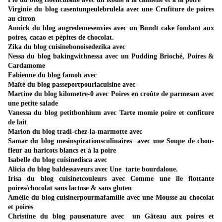
Virginie du blog
casentunpeulebrulela
avec une Crufiture de poires
au citron
Annick du blog
augredemesenvies
avec un Bundt cake fondant aux
poires, cacao et pépites de chocolat.
Zika du blog
cuisinebonoisedezika
avec
Nessa du blog
bakingwithnessa
avec un Pudding Brioché, Poires &
Cardamome
Fabienne du blog
famoh
avec
Maïté du blog
passeportpourlacuisine
avec
Martine du blog
kilometre-0
avec Poires en croûte de parmesan avec
une petite salade
Vanessa du blog
petitbonhium
avec Tarte momie poire et confiture
de lait
Marion du blog
tradi-chez-la-marmotte
avec
Samar du blog
mesinspirationsculinaires
avec une Soupe de chou-
fleur au haricots blancs et à la poire
Isabelle du blog
cuisinedisca
avec
Alicia du blog
baldessaveurs
avec Une tarte bourdaloue.
Irisa du blog
cuisinetcouleurs
avec Comme une île flottante
poires/chocolat sans lactose & sans gluten
Amélie du blog
cuisinerpourmafamille
avec une Mousse au chocolat
et poires
Christine du blog
pausenature
avec un Gâteau aux poires et