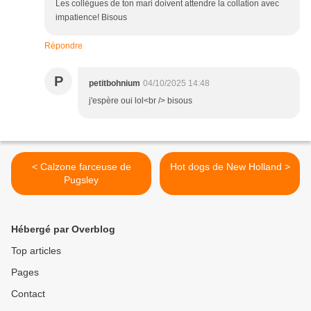
Les collègues de ton mari doivent attendre la collation avec
impatience! Bisous
Répondre
P
petitbohnium
04/10/2025 14:48
j'espère oui lol<br /> bisous
< Calzone farceuse de
Hot dogs de New Holland >
Pugsley
Hébergé par Overblog
Top articles
Pages
Contact