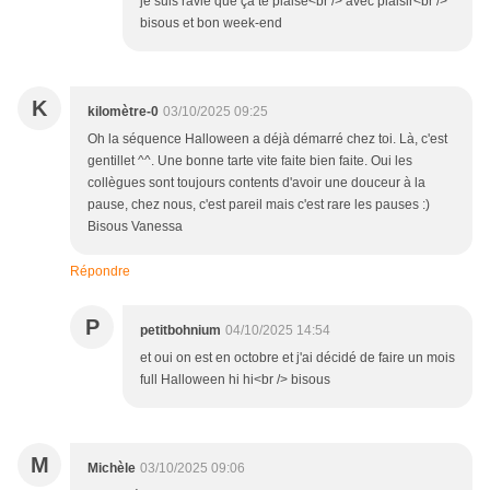
je suis ravie que ça te plaise<br /> avec plaisir<br />
bisous et bon week-end
K
kilomètre-0
03/10/2025 09:25
Oh la séquence Halloween a déjà démarré chez toi. Là, c'est
gentillet ^^. Une bonne tarte vite faite bien faite. Oui les
collègues sont toujours contents d'avoir une douceur à la
pause, chez nous, c'est pareil mais c'est rare les pauses :)
Bisous Vanessa
Répondre
P
petitbohnium
04/10/2025 14:54
et oui on est en octobre et j'ai décidé de faire un mois
full Halloween hi hi<br /> bisous
M
Michèle
03/10/2025 09:06