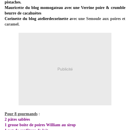
pistaches.
Mauricette du blog
momogateau
avec une Verrine poire & crumble
beurre de cacahuètes
Corinette du blog
atelierdecorinette
a
vec une Semoule aux poires et
caramel.
Publicité
Pour 8 gourmands
:
2 pâtes sablées
1 grosse boite de poires William au sirop