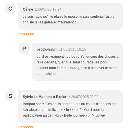
C
Céline
11/08/2025 17:24
Je suis ravie qu'il te plaise le moule, je suis contente j'ai bien
choisie :) Tes gâteaux m'auraient plu.
Répondre
P
petitbohnium
11/08/2025 18:15
oui il est vraiment trop beau, j'ai encore des choses à
faire dedans, quand je serai courageuse pour
allumer mon four ou courageuse à me lever le matin
pour cuisiner lol
S
Sylvie La Machine à Explorer
29/07/2025 02:03
Bonjour,<br /> Ces petits namandiers au coulis d'abricots ont
l'air absolument délicieux. <br /> <br /> Merci pour ta
participation au défi.<br /> Belle journée.<br /> Sylvie
Répondre