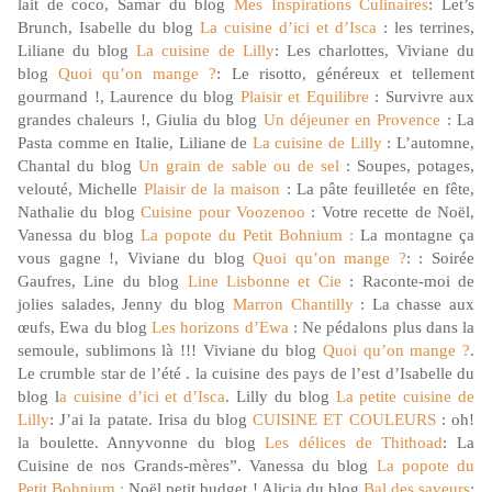
lait de coco, Samar du blog
Mes Inspirations Culinaires
: Let’s
Brunch, Isabelle du blog
La cuisine d’ici et d’Isca
: les terrines,
Liliane du blog
La cuisine de Lilly
: Les charlottes, Viviane du
blog
Quoi qu’on mange ?
: Le risotto, généreux et tellement
gourmand !, Laurence du blog
Plaisir et Equilibre
: Survivre aux
grandes chaleurs !, Giulia du blog
Un déjeuner en Provence
: La
Pasta comme en Italie, Liliane de
La cuisine de Lilly
: L’automne,
Chantal du blog
Un grain de sable ou de sel
: Soupes, potages,
velouté, Michelle
Plaisir de la maison
: La pâte feuilletée en fête,
Nathalie du blog
Cuisine pour Voozenoo
: Votre recette de Noël,
Vanessa du blog
La popote du Petit Bohnium :
La montagne ça
vous gagne !, Viviane du blog
Quoi qu’on mange ?
: : Soirée
Gaufres, Line du blog
Line Lisbonne et Cie
: Raconte-moi de
jolies salades, Jenny du blog
Marron Chantilly
: La chasse aux
œufs, Ewa du blog
Les horizons d’Ewa
: Ne pédalons plus dans la
semoule, sublimons là !!! Viviane du blog
Quoi qu’on mange ?
.
Le crumble star de l’été . la cuisine des pays de l’est d’Isabelle du
blog l
a cuisine d’ici et d’Isca
. Lilly du blog
La petite cuisine de
Lilly
: J’ai la patate. Irisa du blog
CUISINE ET COULEURS
: oh!
la boulette. Annyvonne du blog
Les délices de Thithoad
: La
Cuisine de nos Grands-mères”. Vanessa du blog
La popote du
Petit Bohnium :
Noël petit budget ! Alicia du blog
Bal des saveurs
: