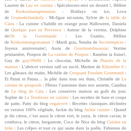
Laurent de
Lau en cuisine
: Spéculoosez-moi un dessert !, Hélène
de
Keskonmangemaman
: Holdays on ice, Lova
de
Grainedefaimkely
: Mi-figue mi-raisin, Sylvie de
la table de
Clara
: La cuisine s’habille en orange pour Halloween, Daniela
de
Quelque part en Provence
: Autour de la verrine, Delphine
de
Oh la Gourmande
: Les Gratins, Hélène
de
Keskonmangemaman ?
:Mardi gras, Natalia de
Sucreetepices
:
Joyeux anniversaire!, Assia de
Gourmandiseassia
: Verrine
printanière, Ponpon de
La cuisine de Ponpon
: Ramène ta fraise!,
Guy de
guy59600
: Le chocolat, Michelle de
Plaisirs de la
maison
: L’abricot version salé ou sucré, Martine de
Kilomètre 0
:
Les gâteaux du matin, Michèle de
Croquant Fondant Gourmand
:
Et Patati et Patata… la pâte dans tous ses états, Christèle de
La
cuisine de poupoule
: Fêtons l’automne dans nos assiette, Catalina
de
Le blog de Cata
: Les conserves maison au goût du jour,
Sophie de
La Tendresse en cuisine
: Les recettes de base et coups
de patte, Patty du blog
veganvert
: Recettes classiques déclinées
en version 100% végétale, Jackie du blog
Jackie cuisine
: Quand
je dis citron, c’est aussi le citron vert, le yuzu, le citron caviar, le
combava, le citron, bergamote, Coco de Nice du blog
Cuisine en
folie
: Les crêpes et tout ce qui saute dans la poêle, Fabienne du