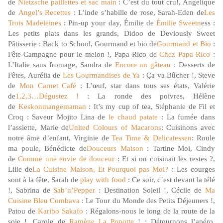
de
Nietzsche paillettes et sac main
: C’est du tout cru!, Angelique
de
Angel’s Recettes
: L’inde s’habille de rose, Sarah-Eden de
Les
Trois Madeleines
: Pin-up your day, Émilie de
Émilie Sweetn
ess :
Les petits plats dans les grands, Didoo de Deviously Sweet
Pâtisserie : Back to School, Gourmand et bio de
Gourmand et Bio
:
Fête-Campagne pour le melon !, Papa Rico de
Chez Papa Rico
:
L’Italie sans fromage, Sandra de
Encore un gâteau
: Desserts de
Fêtes, Aurélia de
Les Gourmandises de Ya
: Ça va Bûcher !, Steve
de
Mon Carnet Café
: L’œuf, star dans tous ses états, Valérie
de
1,2,3…Dégustez !
: La ronde des poivres, Hélène
de
Keskonmangemaman
: It’s my cup of tea, Stéphanie de Fil et
Croq : Saveur Mojito Lina de
le chaud patate
: La fumée dans
l’assiette, Marie de
United Colours of Macarons
: Cuisinons avec
notre âme d’enfant, Virginie de
Tea Time & Delicatessen
: Roule
ma poule, Bénédicte de
Douceurs Maison
: Tartine Moi, Cindy
de
Comme une envie de douceur
: Et si on cuisinait les restes ?,
Lilie de
La Cuisine Maison, Et Pourquoi pas Moi?
: Les courges
sont à la fête, Sarah de
play with food
: Ce soir, c’est devant la télé
!, Sabrina de
Sab’n’Pepper
: Destination Soleil !, Cécile de
Ma
Cuisine Bleu Combava
: Le Tour du Monde des Petits Déjeuners !,
Patou de
Karibo Sakafo
: Régalons-nous le long de la route de la
soie !, Carole de
Ramène La Popotte
! : Détournons l’apéro,