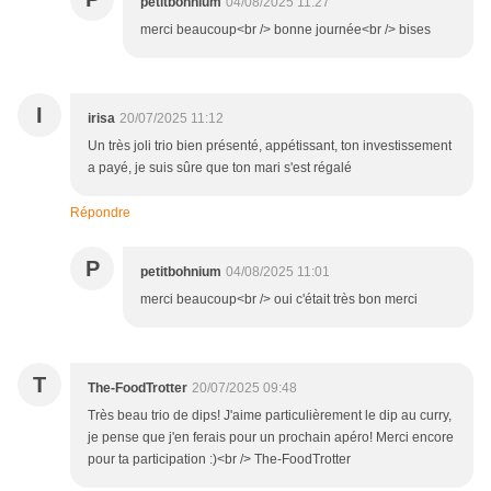
petitbohnium
04/08/2025 11:27
merci beaucoup<br /> bonne journée<br /> bises
I
irisa
20/07/2025 11:12
Un très joli trio bien présenté, appétissant, ton investissement
a payé, je suis sûre que ton mari s'est régalé
Répondre
P
petitbohnium
04/08/2025 11:01
merci beaucoup<br /> oui c'était très bon merci
T
The-FoodTrotter
20/07/2025 09:48
Très beau trio de dips! J'aime particulièrement le dip au curry,
je pense que j'en ferais pour un prochain apéro! Merci encore
pour ta participation :)<br /> The-FoodTrotter