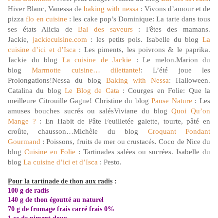
Hiver Blanc, Vanessa de
baking with nessa
: Vivons d’amour et de
pizza
flo en cuisine
: les cake pop’s Dominique: La tarte dans tous
ses états Alicia de
Bal des saveurs
: Fêtes des mamans.
Jackie,
jackiecuisine.com
: les petits pois. Isabelle du blog
La
cuisine d’ici et d’Isca
: Les piments, les poivrons & le paprika.
Jackie du blog
La cuisine de Jackie
: Le melon.Marion du
blog
Marmotte cuisine… dilettante!
: L’été joue les
Prolongations!Nessa du blog
Baking with Nessa
: Halloween.
Catalina du blog
Le Blog de Cata
: Courges en Folie: Que la
meilleure Citrouille Gagne! Christine du blog
Pause Nature
: Les
amuses bouches sucrés ou salésViviane du blog
Quoi Qu’on
Mange ?
: En Habit de Pâte Feuilletée galette, tourte, pâté en
croûte, chausson…Michèle du blog
Croquant Fondant
Gourmand
: Poissons, fruits de mer ou crustacés. Coco de Nice du
blog
Cuisine en Folie
: Tartinades salées ou sucrées. Isabelle du
blog
La cuisine d’ici et d’Isca
: Pesto.
Pour la tartinade de thon aux radis
:
100 g de radis
140 g de thon égoutté au naturel
70 g de fromage frais carré frais 0%