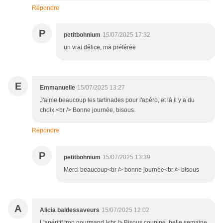
Répondre
P
petitbohnium
15/07/2025 17:32
un vrai délice, ma préférée
E
Emmanuelle
15/07/2025 13:27
J'aime beaucoup les tartinades pour l'apéro, et là il y a du
choix.<br /> Bonne journée, bisous.
Répondre
P
petitbohnium
15/07/2025 13:39
Merci beaucoup<br /> bonne journée<br /> bisous
A
Alicia baldessaveurs
15/07/2025 12:02
L'apéritif trop gourmand !<br /> Bisous coupine, belle semaine