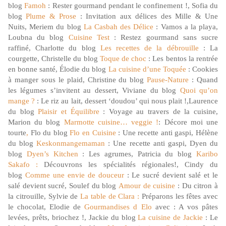
blog
Famoh
: Rester gourmand pendant le confinement !, Sofia du
blog
Plume & Prose
: Invitation aux délices des Mille & Une
Nuits, Meriem du blog
La Casbah des Délice
: Vamos a la playa,
Loubna du blog
Cuisine Test
: Restez gourmand sans sucre
raffiné, Charlotte du blog
Les recettes de la débrouille
: La
courgette, Christelle du blog
Toque de choc
: Les bentos la rentrée
en bonne santé, Élodie du blog
La cuisine d’une Toquée
: Cookies
à manger sous le plaid, Christine du blog
Pause-Nature
: Quand
les légumes s’invitent au dessert, Viviane du blog
Quoi qu’on
mange ?
: Le riz au lait, dessert ‘doudou’ qui nous plait !,Laurence
du blog
Plaisir et Équilibre
: Voyage au travers de la cuisine,
Marion du blog
Marmotte cuisine… veggie !
: Décore moi une
tourte
,
Flo du blog
Flo en Cuisine
: Une recette anti gaspi, Hélène
du blog
Keskonmangemaman
: Une recette anti gaspi, Dyen du
blog
Dyen’s Kitchen
: Les agrumes, Patricia du blog
Karibo
Sakafo :
Découvrons les spécialités régionales!, Cindy du
blog
Comme une envie de douceur
: Le sucré devient salé et le
salé devient sucré, Soulef du blog
Amour de cuisine
: Du citron à
la citrouille, Sylvie de
La table de Clara :
Préparons les fêtes avec
le chocolat, Elodie de
Gourmandises d Elo
avec : A vos pâtes
levées, prêts, briochez !, Jackie du blog
La cuisine de Jackie
: Le