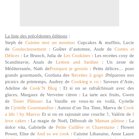
La liste des précédentes éditions
:
Steph de
Cuisine moi un mouton
: Cupcakes & muffins, Lucie
de
Goulucieusement
: Goûter d’automne, Aude de
Contes et
Délices
: Le Brunch, Julia de
Les Cookines
: Les recettes cosy de
Scandinavie, Anaïs de
Lemon and Sardine
: Un zeste de
Méditerranée, Nath de
Pourquoi je grossis
: Petits délices… pour
grands gourmands, Gordana des
Recettes à gogo
:Préparons nos
picnics de printemps, Audrey de
Cooking n co
: Saveurs d’Asie,
Adeline de
Cook’N Blog
: Et si on se rafraîchissait avec des
glaces, Margaux de Verveine citron : La tarte aux fruits, Gwen
de
Tisser Pâtisser:
La Vanille en veux-tu en voilà, Cyrielle
de
Cyrielle Gourmandise
: Autour d’un Tea Time, Maeva de
Cook
a life ! by Maeva
: Et si on en rajoutait une couche ?, Valérie de
I
love cakes
: La magie de Noël, Déborah de
Maman pâtisse
: La
dolce vita, Gabrielle de
Petite Cuillère et Charentaise
: Flower
Power, Elise de
And so we cook
: Cuisine Libanaise, Anne Laure