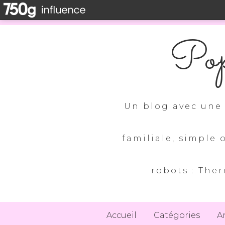
Pop
Un blog avec une 
familiale, simple 
robots : Ther
Accueil
Catégories
A