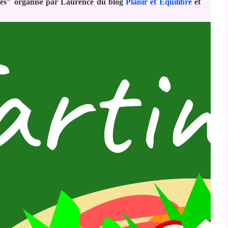
tines" organisé par Laurence du blog
Plaisir et Equilibre
et