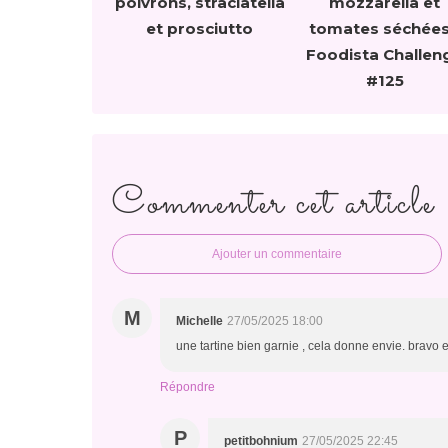
poivrons, straciatella
mozzarella et
et prosciutto
tomates séchées
Foodista Challen
#125
Commenter cet article
Ajouter un commentaire
M
Michelle
27/05/2025 18:00
une tartine bien garnie , cela donne envie. bravo 
Répondre
P
petitbohnium
27/05/2025 22:45