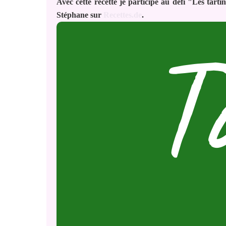
Avec cette recette je participe au défi "Les tar
Stéphane sur
Recettes.de
.