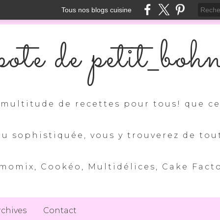
Tous nos blogs cuisine
ote de petit_boh
multitude de recettes pour tous! que ce 
ou sophistiquée, vous y trouverez de tou
momix, Cookéo, Multidélices, Cake Factory
rchives
Contact