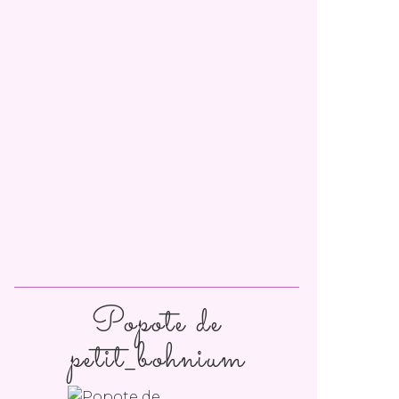
Popote de
petit_bohnium