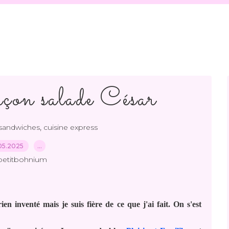
açon salade César
,
sandwiches
cuisine express
05.2025
…
petitbohnium
ien inventé mais je suis fière de ce que j'ai fait. On s'est