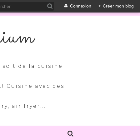
Connexion
+
Créer mon blog
nium
soit de la cuisine
t! Cuisine avec des
, air fryer...