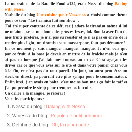
La marraine de la Bataille Food #134, était Nessa du blog
Baking
with Nessa
Nathalie du blog
Une cuisine pour Voozenoo
a choisi comme thème
pour ce tour "Le tiramisu fait son show".
J'ai été super contente de ce défi car j'adore le tiramisu même si lui
ne m'aime pas et me donne des grosses fesses, lol. Bon là avec l'un de
mes fruits préférés, je n'ai pas su résister et je n'ai pas eu envie de le
rendre plus light, un tiramisu sans mascarpone, faut pas déconner !
En ce moment je suis mangue, mangue, mangue. Je n'en vois que
par ce fruit. A la base je devais en mettre de la fraîche mais je n'en
ai pas eu lorsque j'ai fait mes courses au drive. C'est agaçant les
drives car ce que vous avez sur le site et dans votre panier chez vous
à la fin, ce n'est pas du tout pareil. Un jour, on aura peut être un
stock en direct, ça pourrait être plus sympa pour le consommateur.
Enfin bref, j'en avais en boîte, c'est moins bon mais ça fait le taff et
j'ai pu prendre le sirop pour tremper les biscuits.
Un délice à la mangue, je referai !
Voici les participants :
Nessa du blog :
Baking with Nessa
Vanessa du blog :
Popote de petit bohnium
Delphine du blog :
Oh, la gourmande