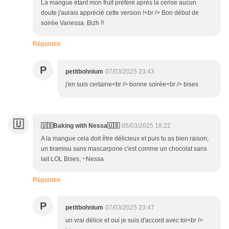
La mangue étant mon fruit préféré après la cerise aucun
doute j'aurais apprécié cette version !<br /> Bon début de
soirée Vanessa. Bizh !!
Répondre
P
petitbohnium
07/03/2025 23:43
j'en suis certaine<br /> bonne soirée<br /> bises
🇺
🇺🇸Baking with Nessa🇺🇸
05/03/2025 18:22
A la mangue cela doit être délicieux et puis tu as bien raison,
un tiramisu sans mascarpone c'est comme un chocolat sans
lait LOL Bises, ~Nessa
Répondre
P
petitbohnium
07/03/2025 23:47
un vrai délice et oui je suis d'accord avec toi<br />