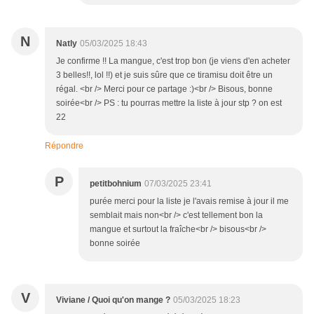
N
Natly
05/03/2025 18:43
Je confirme !! La mangue, c'est trop bon (je viens d'en acheter
3 belles!!, lol !!) et je suis sûre que ce tiramisu doit être un
régal. <br /> Merci pour ce partage :)<br /> Bisous, bonne
soirée<br /> PS : tu pourras mettre la liste à jour stp ? on est
22
Répondre
P
petitbohnium
07/03/2025 23:41
purée merci pour la liste je l'avais remise à jour il me
semblait mais non<br /> c'est tellement bon la
mangue et surtout la fraîche<br /> bisous<br />
bonne soirée
V
Viviane / Quoi qu'on mange ?
05/03/2025 18:23