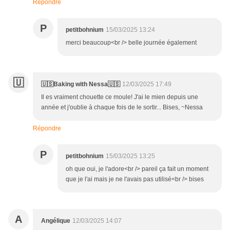
Répondre
P
petitbohnium
15/03/2025 13:24
merci beaucoup<br /> belle journée également
🇺
🇺🇸Baking with Nessa🇺🇸
12/03/2025 17:49
Il es vraiment chouette ce moule! J'ai le mien depuis une
année et j'oublie à chaque fois de le sortir... Bises, ~Nessa
Répondre
P
petitbohnium
15/03/2025 13:25
oh que oui, je l'adore<br /> pareil ça fait un moment
que je l'ai mais je ne l'avais pas utilisé<br /> bises
A
Angélique
12/03/2025 14:07