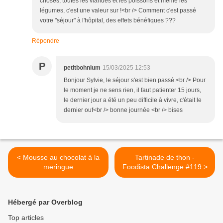
choses, toutes les viandes et les poissons et même les
légumes, c'est une valeur sur !<br /> Comment c'est passé
votre "séjour" à l'hôpital, des effets bénéfiques ???
Répondre
P
petitbohnium
15/03/2025 12:53
Bonjour Sylvie, le séjour s'est bien passé.<br /> Pour
le moment je ne sens rien, il faut patienter 15 jours,
le dernier jour a été un peu difficile à vivre, c'était le
dernier ouf<br /> bonne journée <br /> bises
< Mousse au chocolat à la
Tartinade de thon -
meringue
Foodista Challenge #119 >
Hébergé par Overblog
Top articles