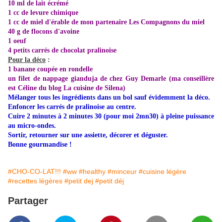
10 ml de lait écrémé
1 cc de levure chimique
1 cc de
miel d'érable de mon partenaire Les Compagnons du miel
40 g de flocons d'avoine
1 oeuf
4 petits carrés de chocolat pralinoise
Pour la déco
:
1 banane coupée en rondelle
un filet de nappage gianduja de chez Guy Demarle (ma conseillère
est Céline du blog
La cuisine de Silena
)
Mélanger tous les ingrédients dans un bol sauf évidemment la déco.
Enfoncer les carrés de pralinoise au centre.
Cuire 2 minutes à 2 minutes 30 (pour moi 2mn30) à pleine puissance
au micro-ondes.
Sortir, retourner sur une assiette, décorer et déguster.
Bonne gourmandise !
#CHO-CO-LAT!!!
#ww
#healthy
#minceur
#cuisine légère
#recettes légères
#petit dej
#petit déj
Partager