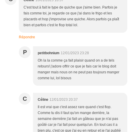
Céline
10/01/2023 18:37
C'est tout à fait le type de quiche que j'aime bien. Parfois je
fais comme toi, je regarde ce que j'ai dans le frigo et les
placards et hop j'improvise une quiche. Alors parfois ça plaît
bien et parfois c'est le flop total lol.
Répondre
P
petitbohnium
12/01/2023 23:28
Oh la la comme ça fait plaisir quand on a de tels
retours! j'adore offrir ce que je fais car le blog doit
manger mais nous on ne peut pas toujours manger
comme lui, lol bisous
C
Céline
12/01/2023 20:37
Il est vrai que c'est assez rare quand c'est flop.
Comme tu dis il faut qu'on mange derrière, la
semaine dernière j'ai fait un gâteau que je n'ai pas
goûté car je l'ai fait pour quelqu'un. En tout cas il a
bien plu, c'est ce que j'ai eu en retour et je l'ai publié