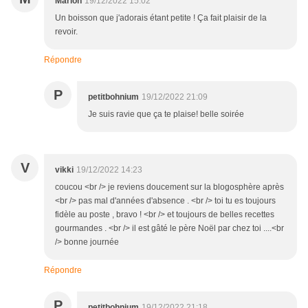
Marion
19/12/2022 15:02
Un boisson que j'adorais étant petite ! Ça fait plaisir de la
revoir.
Répondre
P
petitbohnium
19/12/2022 21:09
Je suis ravie que ça te plaise! belle soirée
V
vikki
19/12/2022 14:23
coucou <br /> je reviens doucement sur la blogosphère après
<br /> pas mal d'années d'absence . <br /> toi tu es toujours
fidèle au poste , bravo ! <br /> et toujours de belles recettes
gourmandes . <br /> il est gâté le père Noël par chez toi ....<br
/> bonne journée
Répondre
P
petitbohnium
19/12/2022 21:18