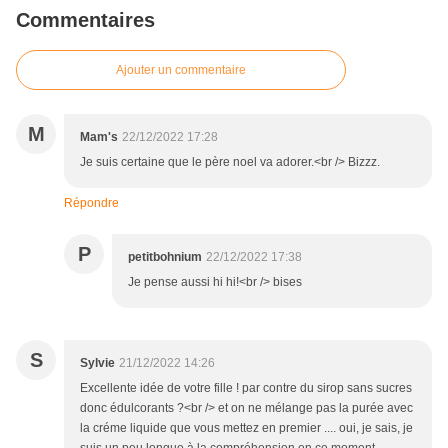
Commentaires
Ajouter un commentaire
M
Mam's
22/12/2022 17:28
Je suis certaine que le père noel va adorer.<br /> Bizzz.
Répondre
P
petitbohnium
22/12/2022 17:38
Je pense aussi hi hi!<br /> bises
S
Sylvie
21/12/2022 14:26
Excellente idée de votre fille ! par contre du sirop sans sucres
donc édulcorants ?<br /> et on ne mélange pas la purée avec
la créme liquide que vous mettez en premier .... oui, je sais, je