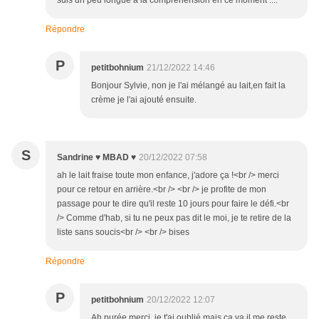
suis un peu longue à la compréhension en ce moment ....
Répondre
P
petitbohnium
21/12/2022 14:46
Bonjour Sylvie, non je l'ai mélangé au lait,en fait la
crème je l'ai ajouté ensuite.
S
Sandrine ♥ MBAD ♥
20/12/2022 07:58
ah le lait fraise toute mon enfance, j'adore ça !<br /> merci
pour ce retour en arrière.<br /> <br /> je profite de mon
passage pour te dire qu'il reste 10 jours pour faire le défi.<br
/> Comme d'hab, si tu ne peux pas dit le moi, je te retire de la
liste sans soucis<br /> <br /> bises
Répondre
P
petitbohnium
20/12/2022 12:07
Ah purée merci, je t'ai oublié mais ça va il me reste