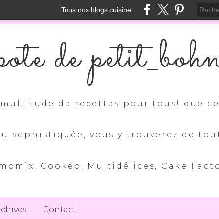
Tous nos blogs cuisine
ote de petit_boh
multitude de recettes pour tous! que ce 
ou sophistiquée, vous y trouverez de tou
momix, Cookéo, Multidélices, Cake Factory
rchives
Contact