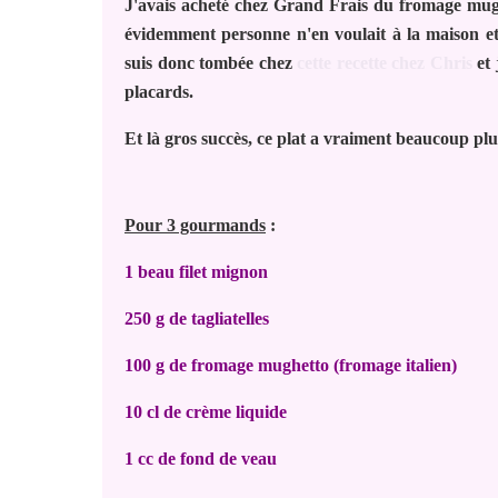
J'avais acheté chez Grand Frais du fromage mugh
évidemment personne n'en voulait à la maison et 
suis donc tombée chez
cette recette chez Chris
et 
placards.
Et là gros succès, ce plat a vraiment beaucoup plu
Pour 3 gourmands
:
1 beau filet mignon
250 g de tagliatelles
100 g de fromage mughetto (fromage italien)
10 cl de crème liquide
1 cc de fond de veau