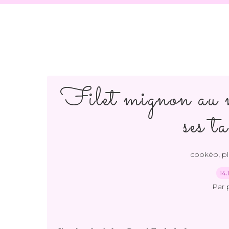
Filet mignon au m
ses ta
,
cookéo
pl
14
Par 