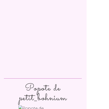
Popote de
petit_bohnium