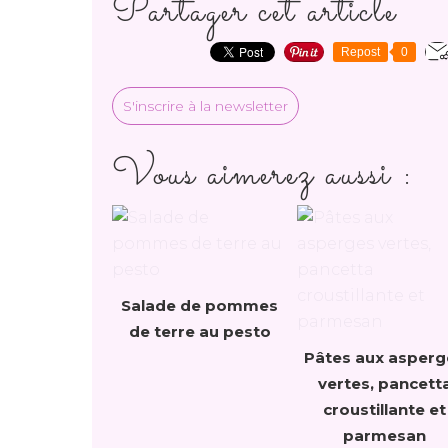
Partager cet article
Repost
0
S'inscrire à la newsletter
Vous aimerez aussi :
Salade de pommes
de terre au pesto
Pâtes aux asperg
vertes, pancett
croustillante et
parmesan