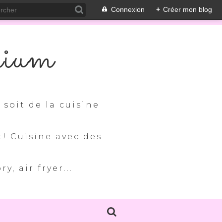
Connexion
+
Créer mon blog
nium
soit de la cuisine
t! Cuisine avec des
, air fryer...