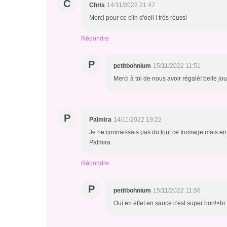
C
Chris
14/11/2022 21:47
Merci pour ce clin d'oeil ! très réussi
Répondre
P
petitbohnium
15/11/2022 11:51
Merci à toi de nous avoir régalé! belle jo
P
Palmira
14/11/2022 19:22
Je ne connaissais pas du tout ce fromage mais en
Palmira
Répondre
P
petitbohnium
15/11/2022 11:56
Oui en effet en sauce c'est super bon!<br