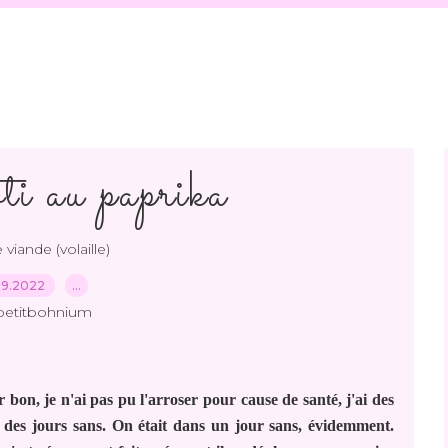
ti au paprika
 viande (volaille)
09.2022
…
petitbohnium
r bon, je n'ai pas pu l'arroser pour cause de santé, j'ai des
t des jours sans. On était dans un jour sans, évidemment.