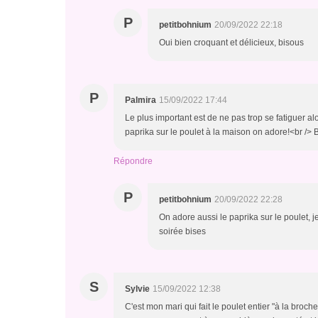
P
petitbohnium
20/09/2022 22:18
Oui bien croquant et délicieux, bisous
P
Palmira
15/09/2022 17:44
Le plus important est de ne pas trop se fatiguer al
paprika sur le poulet à la maison on adore!<br /> 
Répondre
P
petitbohnium
20/09/2022 22:28
On adore aussi le paprika sur le poulet, j
soirée bises
S
Sylvie
15/09/2022 12:38
C'est mon mari qui fait le poulet entier "à la broc