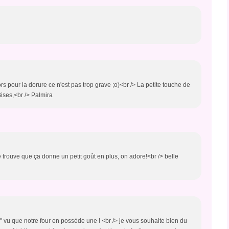
ors pour la dorure ce n'est pas trop grave ;o)<br /> La petite touche de
Bises,<br /> Palmira
e trouve que ça donne un petit goût en plus, on adore!<br /> belle
he" vu que notre four en possède une ! <br /> je vous souhaite bien du