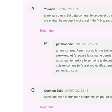
Y
Yolande
17/09/2022 21:11
je ne sais plus si j'ai déjà commenté ce poulet ou n
me plairait beaucoup à moi aussi :)<br /> bizzzoo
Répondre
P
petitbohnium
20/09/2022 22:03
ah oui sûrement sur insta ou ici car j'ai 
week-end et j'ai passé la semaine derniè
nous maintenant! cette semaine je devais 
cuisine comme je l'aurai voulu, allez dem
parfumé, bisous
C
Cooking Julia
16/09/2022 23:43
Avec une belle croûte bien croquante, ce poulet de
Répondre