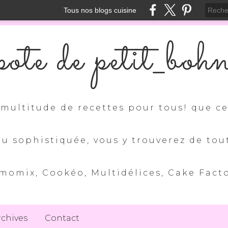
Tous nos blogs cuisine
ote de petit_boh
multitude de recettes pour tous! que ce 
ou sophistiquée, vous y trouverez de tou
momix, Cookéo, Multidélices, Cake Factory
rchives
Contact