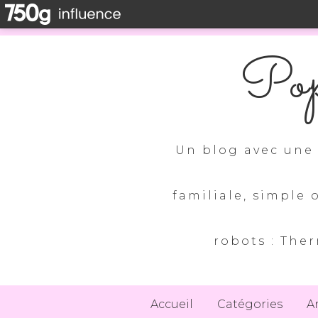
Pop
Un blog avec une 
familiale, simple 
robots : Ther
Accueil
Catégories
A