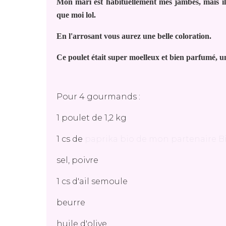
Mon mari est habituellement mes jambes, mais il 
que moi lol.
En l'arrosant vous aurez une belle coloration.
Ce poulet était super moelleux et bien parfumé, u
Pour 4 gourmands :
1 poulet de 1,2 kg
1 cs de
paprika bio de mon partenaire 
sel, poivre
1 cs d'ail semoule
beurre
huile d'olive