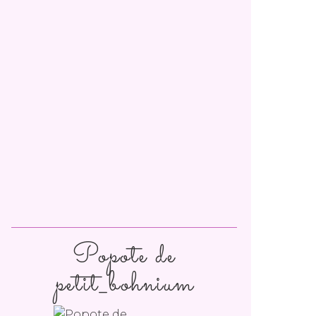
Popote de
petit_bohnium