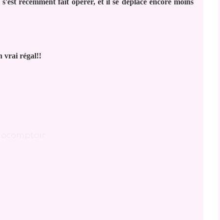
s'est récemment fait opérer, et il se déplace encore moins
n vrai régal!!
Biocomptoir