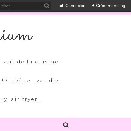
Connexion
+
Créer mon blog
nium
soit de la cuisine
t! Cuisine avec des
, air fryer...