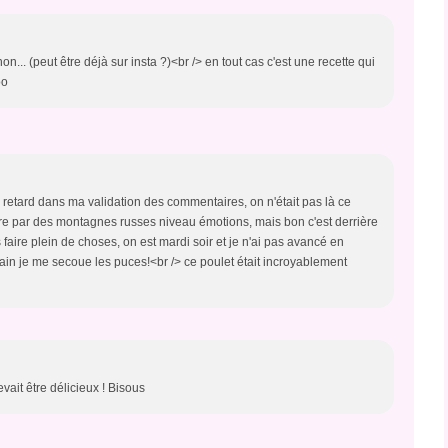
on... (peut être déjà sur insta ?)<br /> en tout cas c'est une recette qui
oo
du retard dans ma validation des commentaires, on n'était pas là ce
re par des montagnes russes niveau émotions, mais bon c'est derrière
faire plein de choses, on est mardi soir et je n'ai pas avancé en
ain je me secoue les puces!<br /> ce poulet était incroyablement
vait être délicieux ! Bisous