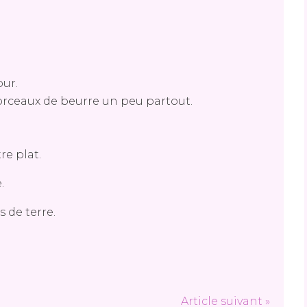
our.
morceaux de beurre un peu partout.
.
re plat.
.
 de terre.
Article suivant »