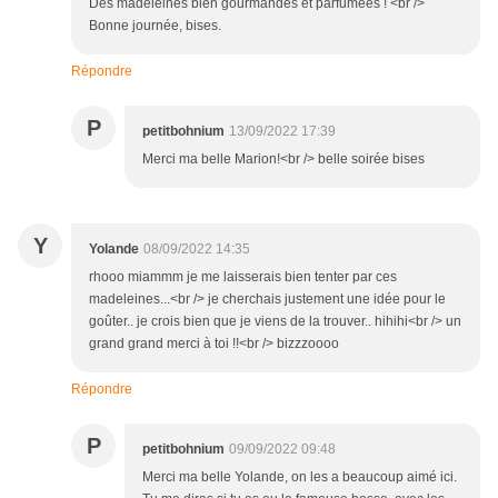
Des madeleines bien gourmandes et parfumées ! <br />
Bonne journée, bises.
Répondre
P
petitbohnium
13/09/2022 17:39
Merci ma belle Marion!<br /> belle soirée bises
Y
Yolande
08/09/2022 14:35
rhooo miammm je me laisserais bien tenter par ces
madeleines...<br /> je cherchais justement une idée pour le
goûter.. je crois bien que je viens de la trouver.. hihihi<br /> un
grand grand merci à toi !!<br /> bizzzoooo
Répondre
P
petitbohnium
09/09/2022 09:48
Merci ma belle Yolande, on les a beaucoup aimé ici.