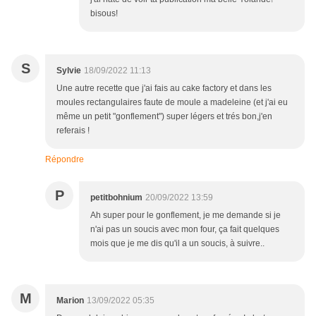
bisous!
S
Sylvie
18/09/2022 11:13
Une autre recette que j'ai fais au cake factory et dans les
moules rectangulaires faute de moule a madeleine (et j'ai eu
même un petit "gonflement") super légers et trés bon,j'en
referais !
Répondre
P
petitbohnium
20/09/2022 13:59
Ah super pour le gonflement, je me demande si je
n'ai pas un soucis avec mon four, ça fait quelques
mois que je me dis qu'il a un soucis, à suivre..
M
Marion
13/09/2022 05:35