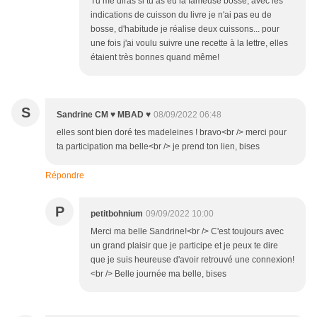
Tu me diras si tu as eu la fameuse bosse, avec les
indications de cuisson du livre je n'ai pas eu de
bosse, d'habitude je réalise deux cuissons... pour
une fois j'ai voulu suivre une recette à la lettre, elles
étaient très bonnes quand même!
S
Sandrine CM ♥ MBAD ♥
08/09/2022 06:48
elles sont bien doré tes madeleines ! bravo<br /> merci pour
ta participation ma belle<br /> je prend ton lien, bises
Répondre
P
petitbohnium
09/09/2022 10:00
Merci ma belle Sandrine!<br /> C'est toujours avec
un grand plaisir que je participe et je peux te dire
que je suis heureuse d'avoir retrouvé une connexion!
<br /> Belle journée ma belle, bises