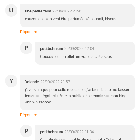
U
une petite faim
27/09/2022 21:45
coucou elles doivent être parfumées à souhait, bisous
Répondre
P
petitbohnium
29/09/2022 12:04
Coucou, oui en effet, un vrai délice! bisous
Y
Yolande
22/09/2022 21:57
j'avais craqué pour cette recette... et j'ai bien fait de me laisser
tenter..un régal...<br /> je la publie dès demain sur mon blog.
<br /> bizzoooo
Répondre
P
petitbohnium
23/09/2022 11:34
j'ai hâte de voir ta publication ma belle Yolande!