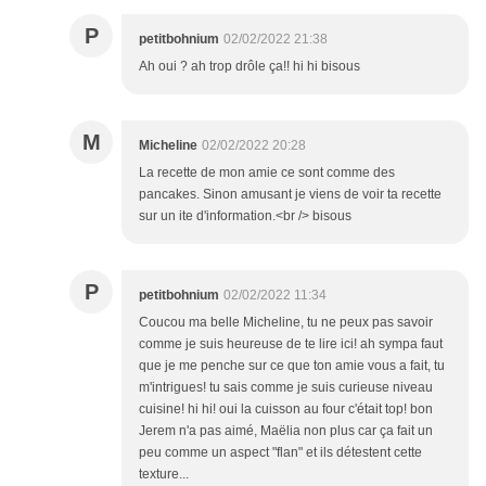
P
petitbohnium
02/02/2022 21:38
Ah oui ? ah trop drôle ça!! hi hi bisous
M
Micheline
02/02/2022 20:28
La recette de mon amie ce sont comme des
pancakes. Sinon amusant je viens de voir ta recette
sur un ite d'information.<br /> bisous
P
petitbohnium
02/02/2022 11:34
Coucou ma belle Micheline, tu ne peux pas savoir
comme je suis heureuse de te lire ici! ah sympa faut
que je me penche sur ce que ton amie vous a fait, tu
m'intrigues! tu sais comme je suis curieuse niveau
cuisine! hi hi! oui la cuisson au four c'était top! bon
Jerem n'a pas aimé, Maëlia non plus car ça fait un
peu comme un aspect "flan" et ils détestent cette
texture...