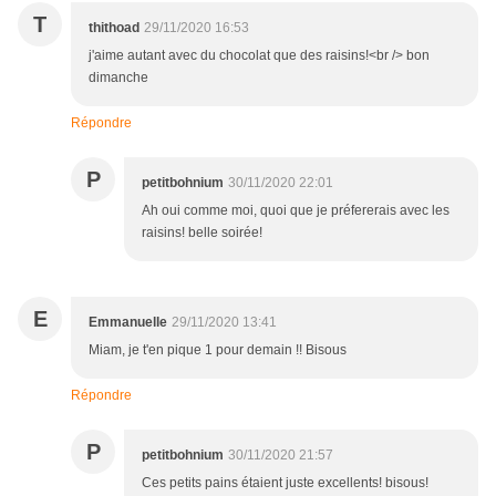
T
thithoad
29/11/2020 16:53
j'aime autant avec du chocolat que des raisins!<br /> bon
dimanche
Répondre
P
petitbohnium
30/11/2020 22:01
Ah oui comme moi, quoi que je préfererais avec les
raisins! belle soirée!
E
Emmanuelle
29/11/2020 13:41
Miam, je t'en pique 1 pour demain !! Bisous
Répondre
P
petitbohnium
30/11/2020 21:57
Ces petits pains étaient juste excellents! bisous!