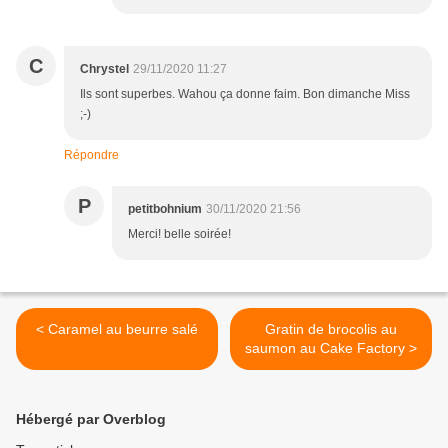
C
Chrystel
29/11/2020 11:27
Ils sont superbes. Wahou ça donne faim. Bon dimanche Miss
;-)
Répondre
P
petitbohnium
30/11/2020 21:56
Merci! belle soirée!
< Caramel au beurre salé
Gratin de brocolis au
saumon au Cake Factory >
Hébergé par Overblog