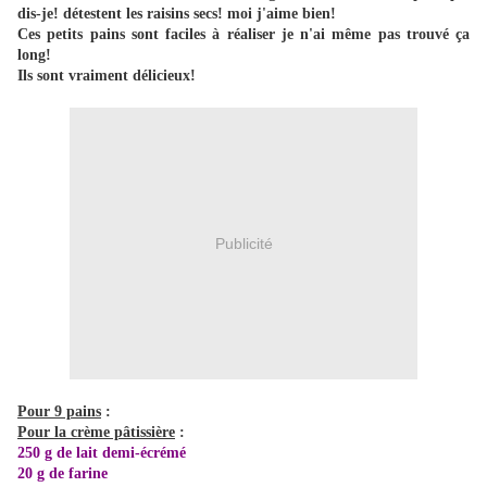
dis-je! détestent les raisins secs! moi j'aime bien!
Ces petits pains sont faciles à réaliser je n'ai même pas trouvé ça
long!
Ils sont vraiment délicieux!
Publicité
Pour 9 pains
:
Pour la crème pâtissière
:
250 g de lait demi-écrémé
20 g de farine