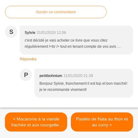
Ajouter un commentaire
S
Sylvie
31/01/2020 12:06
c'est décidé je vais acheter ce livre que vous citez
régulièrement !<br /> tout en tenant compte de vos avis ....
Répondre
P
petitbohnium
31/01/2020 21:39
Bonjour Sylvie, franchement il est top et bon marché!
je le recommande vivement!
< Macaronis à la viande
Pastéis de Nata au thon et
hachée et aux courgettes
au curry >
au Cookéo