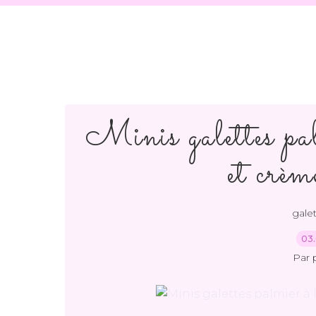
Minis galettes pal
et crè
gale
03.
Par 