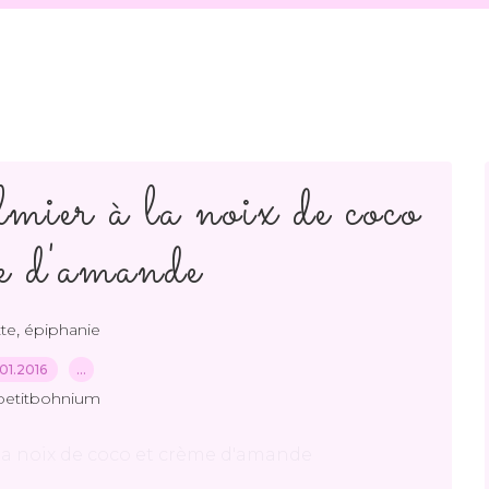
mier à la noix de coco
me d'amande
,
tte
épiphanie
01.2016
…
petitbohnium