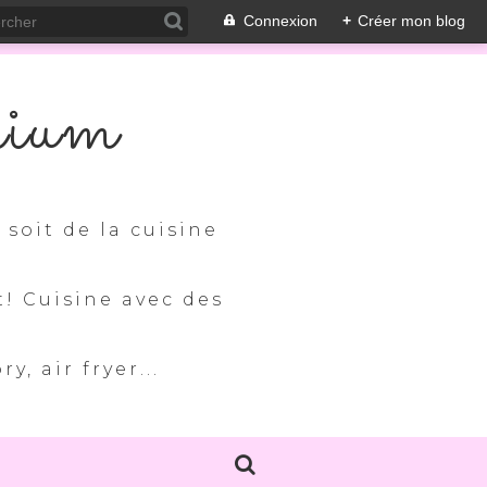
Connexion
+
Créer mon blog
nium
soit de la cuisine
t! Cuisine avec des
, air fryer...