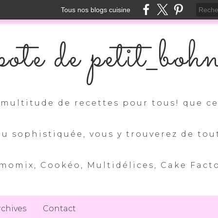
Tous nos blogs cuisine
ote de petit_boh
multitude de recettes pour tous! que ce 
ou sophistiquée, vous y trouverez de tou
momix, Cookéo, Multidélices, Cake Factory
rchives
Contact