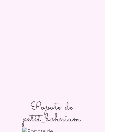
Popote de
petit_bohnium